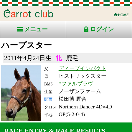
メニュー
ログイン
ハープスター
2011年4月24日生
牝
鹿毛
ディープインパクト
父
ヒストリックスター
母
*ファルブラヴ
BMS
ノーザンファーム
生産
松田博 厩舎
関西
Northern Dancer 4D×4D
クロス
OP(5-2-0-4)
平地
RACE ENTRY & RACE RESULTS
出走日/天候
騎手
タイム
枠
頭
備
コース/馬場状態
着
斤量
(着差)
番
人
考
レース名
体重
上り
15/3/28 (土) -
9
9
8
ムー
-
9
-
ア
(-)
メイダン8R 芝2410-
54.5
-
ドバイシーマクラシッ