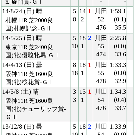
国)牝)チューリップ賞-
ＧⅢ
13/12/8 (日) 曇
5
18
2
川田
1:33.9
10
1
54
(0.0)
阪神11R 芝1600良
476
33.6
国)牝)阪神ＪＦ-ＧⅠ
13/8/25 (日) 晴
8
18
1
川田
1:34.5
17
1
54
(0.5)
新潟11R 芝1600良
474
32.5
国)新潟２歳Ｓ-ＧⅢ
13/7/14 (日) 晴
8
10
1
川田
1:24.5
10
1
54
(0.3)
中京5R 芝1400良
474
34.5
2歳新馬
Back
Home
PageTop
クラブ紹介
入会案内
所属馬情報
お問合せ
著作権
個人情報保護方針
ファンド勧誘方針
アプリケーションプライバシーポリシー
PCサイト
Copyright © CARROTCLUB