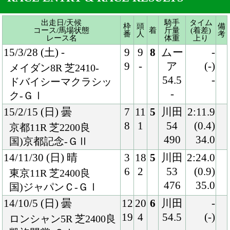
-
ク-ＧⅠ
15/2/15 (日) 曇
7
11
5
川田
2:11.9
8
1
54
(0.4)
京都11R 芝2200良
490
34.0
国)京都記念-ＧⅡ
14/11/30 (日) 晴
3
18
5
川田
2:24.0
6
2
53
(0.9)
東京11R 芝2400良
476
35.0
国)ジャパンＣ-ＧⅠ
14/10/5 (日) 曇
12
20
6
川田
-
19
4
54.5
(-)
ロンシャン5R 芝2400良
-
-
凱旋門賞-ＧⅠ
14/8/24 (日) 晴
5
14
1
川田
1:59.1
8
2
52
(0.1)
札幌11R 芝2000良
476
35.5
国)札幌記念-ＧⅡ
14/5/25 (日) 晴
5
18
2
川田
2:25.8
10
1
55
(0.0)
東京11R 芝2400良
474
33.6
国)牝)優駿牝馬-ＧⅠ
14/4/13 (日) 曇
8
18
1
川田
1:33.3
18
1
55
(0.0)
阪神11R 芝1600良
478
32.9
国)牝)桜花賞-ＧⅠ
14/3/8 (土) 晴
3
13
1
川田
1:34.3
3
1
54
(0.4)
阪神11R 芝1600良
476
33.7