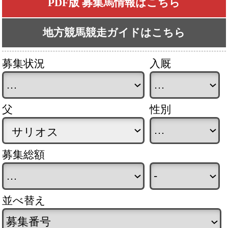
父
性別
募集総額
並べ替え
募集馬一覧
顔重視
馬体重視
血統重視
価格
募集馬名
性別
募集
[万円]
父（ＢＭＳ）
毛色
状況
総額
予定厩舎
生月日
(1口)
満
31.パドゥヴァルスの2024
牡
3,200