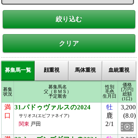
口
鹿
(8.0)
サリオス(エピファネイア)
2/1
関東
戸田
満
32.シーズンズギフトの2024
牝
3,200
口
黒鹿
(8.0)
サリオス(エピファネイア)
1/15
関東
森一誠
満
70.シーリアの2024
牝
4,600
口
青鹿
(11.5)
サリオス(キングカメハメハ)
2/23
関西
池添
満
97.オーロトラジェの2024
牡
5,000
口
栗
(12.5)
サリオス(オルフェーヴル)
4/2
関西
石坂
Back
Home
PageTop
クラブ紹介
入会案内
所属馬情報
お問合せ
著作権
個人情報保護方針
ファンド勧誘方針
アプリケーションプライバシーポリシー