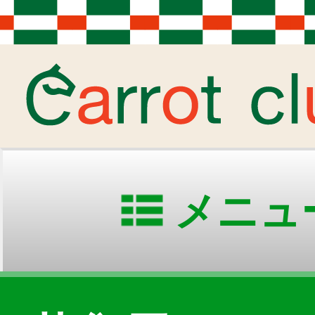
メニュー
ログイン
募集馬LINEUP
父馬一覧
「総口数400口(地方入厩予定馬は総口数100
口)」です。
入厩予定は変更となることもございます。予
めご了承下さい。
なお、募集状況にございます口数は「出資可
能口数」となります。
※残口が100口（地方予定馬は25口）以下の募
集馬は実数表示をしております。
PDF版 募集馬情報はこちら
地方競馬競走ガイドはこちら
募集状況
入厩