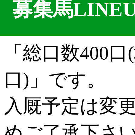
父
性別
募集総額
並べ替え
募集馬一覧
顔重視
馬体重視
血統重視
価格
募集馬名
性別
募集
[万円]
父（ＢＭＳ）
毛色
状況
総額
予定厩舎
生月日
(1口)