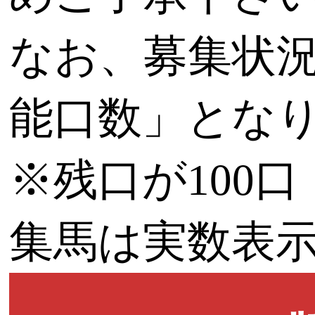
Back
Home
PageTop
クラブ紹介
入会案内
所属馬情報
お問合せ
著作権
個人情報保護方針
ファンド勧誘方針
アプリケーションプライバシーポリシー
PCサイト
Copyright © CARROTCLUB