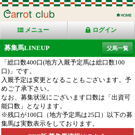
メニュー
ログイン
募集馬LINEUP
父馬一覧
「総口数400口(地方入厩予定馬は総口数100
口)」です。
入厩予定は変更となることもございます。予
めご了承下さい。
なお、募集状況にございます口数は「出資可
能口数」となります。
※残口が100口（地方予定馬は25口）以下の募
集馬は実数表示をしております。
PDF版 募集馬情報はこちら
地方競馬競走ガイドはこちら
募集状況
入厩