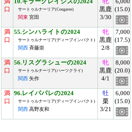
クラブ紹介
入会案内
所属馬情報
お問合せ
著作権
個人情報保護方針
ファンド勧誘方針
アプリケーションプライバシーポリシー
PCサイト
Copyright © CARROTCLUB