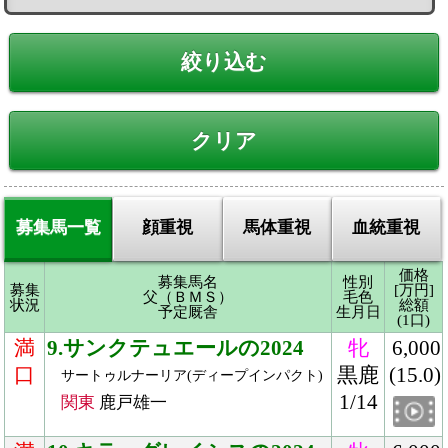
口
黒鹿
(15.0)
サートゥルナーリア(ディープインパクト)
1/14
関東
鹿戸雄一
満
10.キラーグレイシスの2024
牝
6,000
口
黒鹿
(15.0)
サートゥルナーリア(Congaree)
3/30
関東
宮田
満
55.シンハライトの2024
牝
7,000
口
黒鹿
(17.5)
サートゥルナーリア(ディープインパクト)
2/8
関西
斉藤崇
満
56.リスグラシューの2024
牝
8,000
口
黒鹿
(20.0)
サートゥルナーリア(ハーツクライ)
4/1
関西
矢作
満
96.レイパパレの2024
牡
6,000
口
栗
(15.0)
サートゥルナーリア(ディープインパクト)
3/21
関西
高野友和
Back
Home
PageTop