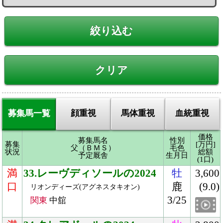
口
鹿
(9.0)
リオンディーズ(アグネスタキオン)
3/25
関東
中舘
満
34.クレアドールの2024
牝
2,800
口
黒鹿
(7.0)
リオンディーズ(ハーツクライ)
3/31
関東
千葉
満
71.レッドティーの2024
牡
4,000
口
鹿
(10.0)
リオンディーズ(Sakhee)
3/28
関西
渡辺薫彦
Back
Home
PageTop
クラブ紹介
入会案内
所属馬情報
お問合せ
著作権
個人情報保護方針
ファンド勧誘方針
アプリケーションプライバシーポリシー
PCサイト
Copyright © CARROTCLUB