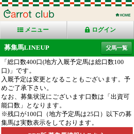
メニュー
ログイン
募集馬LINEUP
父馬一覧
「総口数400口(地方入厩予定馬は総口数100
口)」です。
入厩予定は変更となることもございます。予
めご了承下さい。
なお、募集状況にございます口数は「出資可
能口数」となります。
※残口が100口（地方予定馬は25口）以下の募
集馬は実数表示をしております。
PDF版 募集馬情報はこちら
地方競馬競走ガイドはこちら
募集状況
入厩