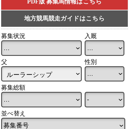
父
性別
募集総額
並べ替え
募集馬一覧
顔重視
馬体重視
血統重視
価格
募集馬名
性別
募集
[万円]
父（ＢＭＳ）
毛色
状況
総額
予定厩舎
生月日
(1口)
満
44.ブロンディーヴァの2024
牡
3,200