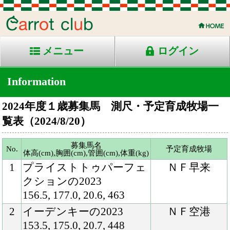
メニュー
ログイン
Information
2024年度１歳募集馬 測尺・予定育成牧場一
覧表（2024/8/20）
募集馬名
No.
予定育成
牧場
体高(cm),胸囲(cm),管囲(cm),体重(kg)
1
プライストトゥパーフェ
ＮＦ早来
クションの2023
156.5, 177.0, 20.6, 463
2
イーデンキーの2023
ＮＦ空港
153.5, 175.0, 20.7, 448
3
ケイティーズハートの
ＮＦ早来
2023
151.0, 173.0, 19.4, 430
4
フロアクラフトの2023
ＮＦ空港
156.0, 174.5, 19.6, 423
5
アールブリュットの2023
ＮＦ空港