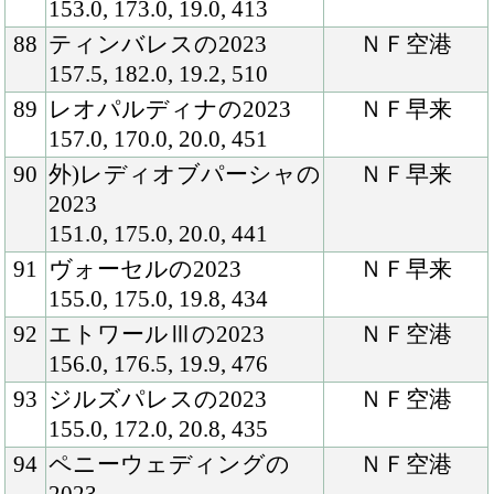
ままいい流れ
を保って厩舎
にバトンタッ
チしたいと考
えています」
（担当厩舎
長）「この度
はお声がけい
ただきありが
とうございま
す。さっそく
北海道へ見に
行ってきたの
ですが、体が
ふっくらして
張りがあり、
健康そうに思
えましたね。
それがまず第
一で、印象と
してはパワー
型のイメージ
です。膝に関