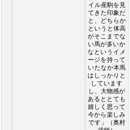
きました。馬
体の成長に呼
応するよう
に、登坂時の
背中の感触や
動きが良くな
ってきている
あたりを見る
と、この春を
順調に乗り込
んでいけれ
ば、夏時期の
移動を目指し
ていけそうで
す」（担当厩
舎長）「今回
追加募集馬の
預託について
お声がけいた
だいて、さっ
そくノーザン
ファーム早来
へ見に行って