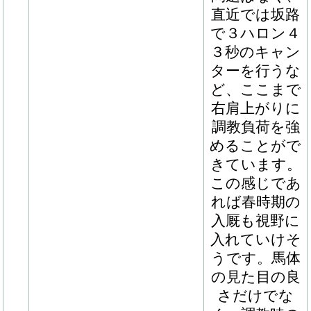
す。馬体がパ
ンとしてくれ
ば自ずといい
動きを披露し
てくれるはず
で、そのとき
が今から楽し
みです。操縦
性能は高く、
伸びやかなフ
ットワークで
駆けるあたり
から、ある程
度距離のある
条件での活躍
を期待してい
ます」（担当
厩舎長）「ご
縁をいただ
き、とても嬉
しく、すぐに
北海道へ見に
行ってきまし
た。骨格がし