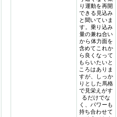
ではあります
が、それでい
て現状坂路で
１５－１５ぐ
らいは無理な
く動けている
とのことで、
このあたりは
さすが血統馬
だなと思いま
す。このまま
順調なら、夏
前に移動のメ
ドも立つので
はないでしょ
うか。私自
身、素晴らし
い馬にご縁を
いただき背筋
が伸びる思い
です」（安田
師）
102
メジャーエンブレムの
現在は周回ダ