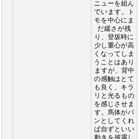
まえるとこれ
からの良化余
地は大きいと
思いますし、
馬体に芯が入
ってきた際に
はどのような
動きを見せて
くれるか、今
から楽しみに
しています」
（栗田師）
100
エライヤの2023
現在は週２
161.0, 179.0, 19.0, 447
日、坂路でハ
ロン１５～１
６秒のキャン
ターと周回コ
ースでのキャ
ンター１８０
０ｍの調整を
行い、それ以
外の日は周回
コースでのキ