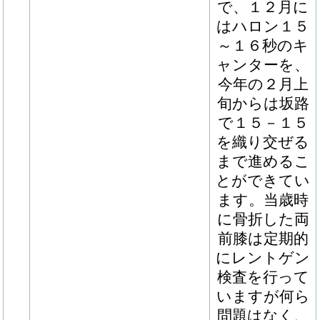
の状態を見た
うえでリフレ
ッシュ期間を
挟みつつ、今
年の２月中旬
からは坂路で
ハロン１６～
１７秒のキャ
ンターを中心
とした運動メ
ニューを組ん
でいます。ト
モを中心にま
だ緩さが残
り、登坂時に
少し重心が高
くなってしま
うことはあり
ますが、背中
の感触はとて
も良く、キラ
リと光るもの
を感じさせま