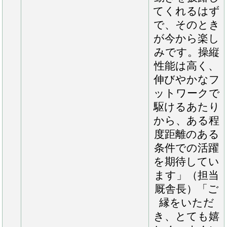
ャンターのみ
かウォーキン
グマシン調整
を取り入れて
います。「昨
年の１０月中
旬にＮＦイヤ
リングからこ
ちらへ移動し
てきました。
まずは初期馴
致やロンギ場
での騎乗馴致
を行い、１１
月下旬からは
坂路調教を開
始しました。
その後も至っ
て順調で、直
近では坂路３
ハロンで４７
～４８秒のキ
ャンターを中