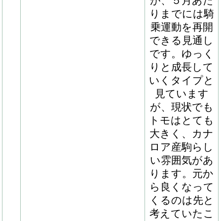
ることができ
ています。す
でにハロン１
５秒ペースを
開始していま
すが、徐々に
慣れが出てき
ているのは何
よりで、この
まま強化を図
っていきたく
思います。背
中の良さに加
え、脚捌きは
実に素軽く、
芝の中距離前
後で真価を発
揮してくれそ
うです。夏前
の移動を目指
して、今後も
メニューを継
続していくつ