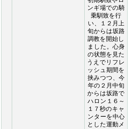
るタイミング
でしたが、順
調であればそ
う遠くなく乗
り運動を再開
できる見込み
と聞いていま
す。乗り込み
量の兼ね合い
から体力面を
含めてこれか
ら良くなって
もらいたいと
ころはありま
すが、しっか
りとした馬格
で見栄えがす
るだけでな
く、パワーも
持ち合わせて
いそうでした
ね。大型馬で
あることに加
え、現状を踏