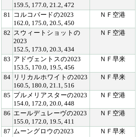
にレントゲン
検査を行って
いますが何ら
問題はなく、
直近では坂路
で３ハロン４
３秒のキャン
ターを行うな
ど、ここまで
右肩上がりに
調教負荷を強
めることがで
きています。
この感じであ
れば春時期の
入厩も視野に
入れていけそ
うです。馬体
の見た目の良
さだけでな
く、調教時の
操縦性の高さ
は特筆できる
もので、この