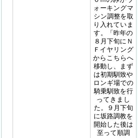
７秒のキャン
ターと角馬場
での乗り運動
を行い、それ
以外の日は周
回コースでの
ハッキングの
みかウォーキ
ングマシン調
整を取り入れ
ています。
「昨年の１０
月中旬にＮＦ
イヤリングか
らこちらへ移
動し、まずは
初期馴致やロ
ンギ場での騎
乗馴致を行
い、１２月上
旬からは坂路
調教を開始し
ました。心身