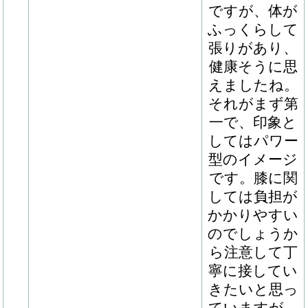
しています
し、大物感が
あるととても
嬉しく思って
今から楽しみ
です」（奥村
武師）
99
ダンサールの2023
現在はウォー
162.0, 183.0, 21.0, 504
キングマシン
での調整を行
っています。
「イヤリング
在厩時に左前
肢を外傷して
しまったこと
から、皆様に
ご紹介できる
タイミングが
遅くなってし
まいました
が、空港牧場
へ移動してき
た後は怪我の