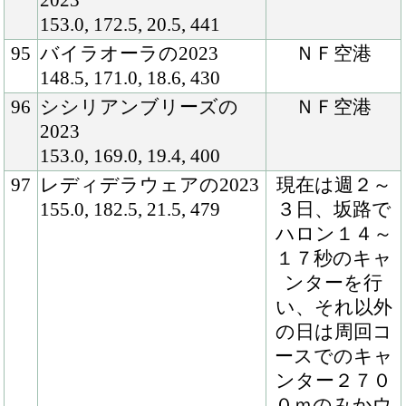
しては負担が
かかりやすい
のでしょうか
ら注意して丁
寧に接してい
きたいと思っ
ていますが、
現状でも順調
に乗ることが
できており、
このまま変わ
りなく進めば
５月中の入厩
も考えられそ
うでしたよ。
早めに競馬を
考えられそう
なのも魅力的
ですね」（武
井師）
98
アナアメリカーナの2023
現在は週３
164.0, 186.0, 20.0, 490
日、坂路でハ
ロン１６～１