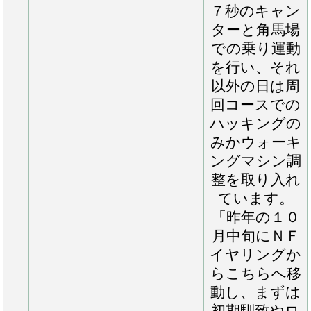
見ています
が、現状でも
トモはとても
大きく、カナ
ロア産駒らし
い雰囲気があ
ります。元か
ら良くなって
くるのは先と
考えていたこ
ともあり、今
しばらくはじ
っくり進めて
いきます」
（空港担当
者）「先日、
ＮＦ空港で実
馬を見させて
いただきまし
た。左飛節後
腫があり、ち
ょうど乗り運
動を控えてい