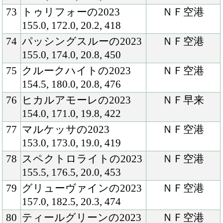
からこちらへ
移動し、まず
は初期馴致や
ロンギ場での
騎乗馴致を行
ってきまし
た。９月下旬
に坂路調教を
開始した後は
至って順調
で、１２月に
はハロン１５
～１６秒のキ
ャンターを、
今年の２月上
旬からは坂路
で１５－１５
を織り交ぜる
まで進めるこ
とができてい
ます。当歳時
に骨折した両
前膝は定期的