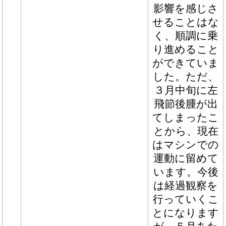
すから、夏ぐ
らいをメドに
入厩できれば
と考えていま
す」（高野
師）
101
ポジティブマインドの
現在は週３
2023
日、９００ｍ
163.0, 184.0, 21.5, 478
屋内坂路コー
スをハロン１
５～１７秒の
キャンター２
本駆け上がっ
ており、残り
の日は軽めの
調整メニュー
をこなしてい
ます。「空港
牧場へ移動し
た後はトラブ
ルもなく、順
調に調教メニ
ューを消化す