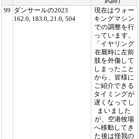
きました。馬
体は脚が長く
スラッとして
おり、やや華
奢な印象もあ
るのですが、
それでいて筋
肉の付き方が
良くて全体の
バランスは整
っています。
また、体幹の
強さを感じる
歩様も目を引
きますし、さ
すが血統馬だ
なと思わせる
気配の良さで
すね。調教も
順調に進んで
いるとのこと
ですが、そこ
まで急ぐ必要
もなさそうで