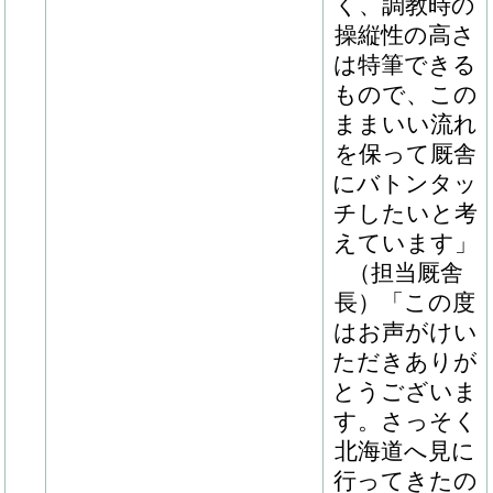
っかりとして
いて大きな馬
体の持ち主で
大物感がりま
すね。緩さは
ありますけれ
ど現状はそれ
でいいと思い
ますし、これ
からさらに良
くなってきて
くれるはずで
す。コントレ
イル産駒を見
てきた印象だ
と、どちらか
というと体高
がそこまでな
い馬が多いか
なというイメ
ージを持って
いたなか本馬
はしっかりと