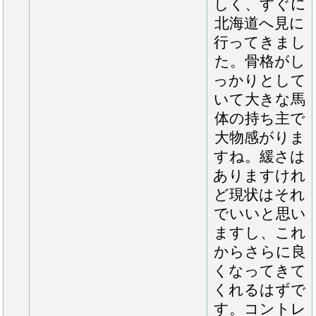
心にジックリ
と運動負荷を
掛けることが
できていま
す。運動を制
限していた時
期があったた
め、移動して
きた当初は体
力面、馬体面
ともに他馬と
比較して幼い
印象を受けま
したが、乗り
運動で適当な
負荷を掛け続
ける中にあっ
ても徐々にカ
イバを食べら
れるようにな
ってきたこと
で、だいぶ逞
しさが増して