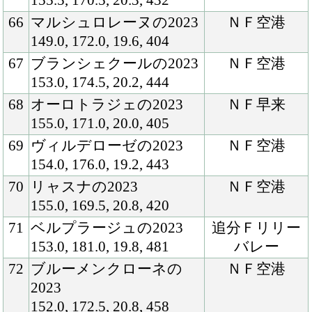
2023
153.0, 172.5, 20.5, 441
95
バイラオーラの2023
ＮＦ空港
148.5, 171.0, 18.6, 430
96
シシリアンブリーズの
ＮＦ空港
2023
153.0, 169.0, 19.4, 400
97
レディデラウェアの2023
現在は週２～
155.0, 182.5, 21.5, 479
３日、坂路で
ハロン１４～
１７秒のキャ
ンターを行
い、それ以外
の日は周回コ
ースでのキャ
ンター２７０
０ｍのみかウ
ォーキングマ
シン調整を取
り入れていま
す。「昨年の
８月下旬にＮ
Ｆイヤリング