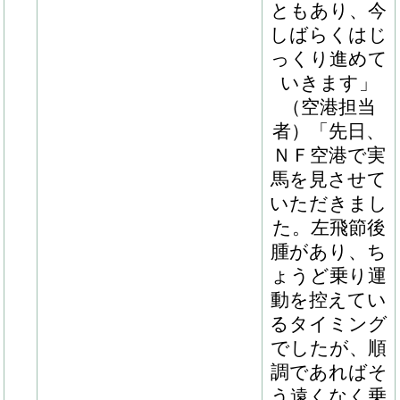
もりです」
（空港担当
者）「今回追
加募集馬の預
託についてお
声がけいただ
き、先日ノー
ザンファーム
空港へ見に行
ってきまし
た。脚が長く
すらりとした
きれいな馬
で、触った感
じも筋肉の質
が良く、人に
対しての反応
も気難しいと
ころがなくて
とてもいい印
象を持ちまし
た。まだ幼さ
を感じる状況