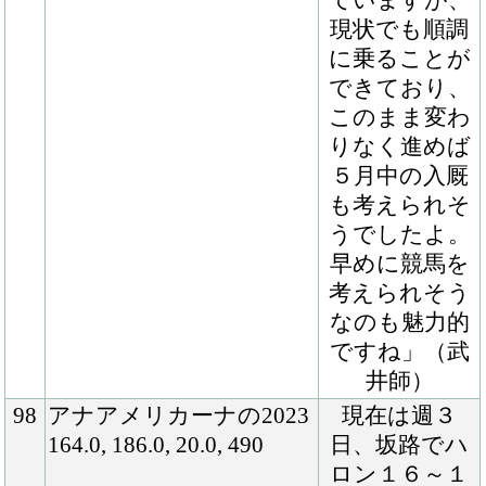
影響を感じさ
せることはな
く、順調に乗
り進めること
ができていま
した。ただ、
３月中旬に左
飛節後腫が出
てしまったこ
とから、現在
はマシンでの
運動に留めて
います。今後
は経過観察を
行っていくこ
とになります
が、５月あた
りまでには騎
乗運動を再開
できる見通し
です。ゆっく
りと成長して
いくタイプと