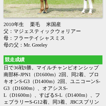
母の父：Mr. Greeley
競走成績
日で36戦9勝。マイルチャンピオンシップ
南部杯-JPN1（D1600m）2回、同2着、プロ
キオンS-G3（D1400m）2回、ユニコーンS-
G3（D1600m）、オアシスS-
L（D1600m）、すばるS-L（D1400m）、フ
ェブラリーS-G12着、同3着、JBCスプリン
ト-JPN12着、同3着、かしわ記念-JPN12着、
同3着
種牡馬成績
19年より供用。プリムスパールス（南関
東・ジェムストーン賞）、クルマトラサン
（南関東・ゴールドジュニア）、リケアサ
ブル（兵庫・ネクストスター西日本）、ポ
マイカイ（岩手・ネクストスター盛岡）、
ジョージテソーロ（下総S、天の川賞、昇
竜S-OP2着、カトレアS-OP2着）、フォルト
リアン（マリーンC-JPN35着）、グッジョ