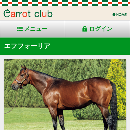
メニュー
ログイン
エフフォーリア
2018年生 鹿毛 安平産
父：エピファネイア
母：ケイティーズハート