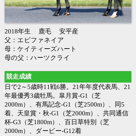
母の父：ハーツクライ
競走成績
日で2～5歳時11戦6勝。21年年度代表馬、21
年最優秀3歳牡馬。皐月賞-G1（芝
2000m）、有馬記念-G1（芝2500m）、同5
着、天皇賞・秋-G1（芝2000m）、共同通信
杯-G3（芝1800m）、百日草特別（芝
2000m）、ダービー-G12着
種牡馬成績
23年より供用。25年の1歳馬が初年度産駒。
Back
Home
PageTop
クラブ紹介
入会案内
所属馬情報
お問合せ
著作権
個人情報保護方針
ファンド勧誘方針
アプリケーションプライバシーポリシー
PCサイト
Copyright © CARROTCLUB