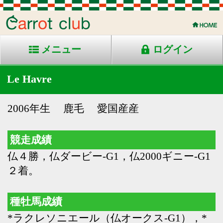
メニュー
ログイン
Le Havre
2006年生 鹿毛 愛国産産
競走成績
仏４勝，仏ダービー-G1，仏2000ギニー-G1
２着。
種牡馬成績
*ラクレソニエール（仏オークス-G1），*
アヴニールセルタン（仏オークス-G1）。
母の父として
パイルドライヴァー（キングジョージ六世
＆クイーンエリザベスＳ-G1，コロネーシ
ョンＣ-G1），セリフォス（マイルチャン