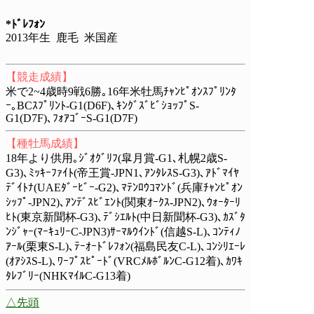
*ﾄﾞﾚﾌｫﾝ
2013年生 鹿毛 米国産
【競走成績】
米で2~4歳時9戦6勝｡16年米牡馬ﾁｬﾝﾋﾟｵﾝｽﾌﾟﾘﾝﾀ
ｰ｡BCｽﾌﾟﾘﾝﾄ-G1(D6F)､ｷﾝｸﾞｽﾞﾋﾞｼｮｯﾌﾟS-
G1(D7F)､ﾌｫｱｺﾞｰS-G1(D7F)
【種牡馬成績】
18年より供用｡ｼﾞｵｸﾞﾘﾌ(皐月賞-G1､札幌2歳S-
G3)､ﾐｯｷｰﾌｧｲﾄ(帝王賞-JPN1､ｱﾝﾀﾚｽS-G3)､ｱﾄﾞﾏｲﾔ
ﾃﾞｲﾄﾅ(UAEﾀﾞｰﾋﾞｰ-G2)､ﾏﾃﾝﾛｳｺﾏﾝﾄﾞ(兵庫ﾁｬﾝﾋﾟｵﾝ
ｼｯﾌﾟ-JPN2)､ｱﾝﾃﾞｽﾋﾞｴﾝﾄ(関東ｵｰｸｽ-JPN2)､ｳｫｰﾀｰﾘ
ﾋﾄ(東京新聞杯-G3)､ﾃﾞｼｴﾙﾄ(中日新聞杯-G3)､ｶｽﾞﾀ
ﾝｼﾞｬｰ(ﾏｰｷｭﾘｰC-JPN3)ｻｰﾏﾙｳｲﾝﾄﾞ(信越S-L)､ｺﾝﾃｨﾉ
ｱｰﾙ(栗東S-L)､ﾃｰｵｰﾄﾞﾚﾌｫﾝ(福島民友C-L)､ｺﾝｼﾘｴｰﾚ
(ｵｱｼｽS-L)､ﾜｰﾌﾟｽﾋﾟｰﾄﾞ(VRCﾒﾙﾎﾞﾙﾝC-G12着)､ｶﾜｷ
ﾀﾚﾌﾞﾘｰ(NHKﾏｲﾙC-G13着)
△先頭