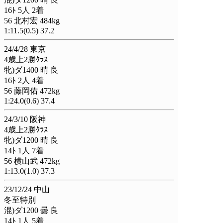
16ﾄ 5人 2着
56 北村宏 484kg
1:11.5(0.5) 37.2
24/4/28 東京
4歳上2勝ｸﾗｽ
牝)ダ1400 晴 良
16ﾄ 2人 4着
56 藤岡佑 472kg
1:24.0(0.6) 37.4
24/3/10 阪神
4歳上2勝ｸﾗｽ
牝)ダ1200 晴 良
14ﾄ 1人 7着
56 横山武 472kg
1:13.0(1.0) 37.3
23/12/24 中山
冬至特別
混)ダ1200 曇 良
14ﾄ 1人 5着