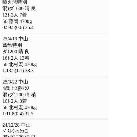
噴火湾特別
混)ダ1000 晴 良
12ﾄ 2人 7着
56 藤岡 470kg
0:59.5(0.6) 35.4
25/4/19 中山
葛飾特別
ダ1200 晴 良
16ﾄ 2人 13着
56 北村宏 470kg
1:13.5(1.1) 38.3
25/3/22 中山
4歳上2勝ｸﾗｽ
混)ダ1200 晴 稍
16ﾄ 2人 3着
56 北村宏 470kg
1:11.8(0.4) 37.5
24/12/28 中山
ﾍﾞｽﾄｳｨｯｼｭC
混)ダ1200 晴 良