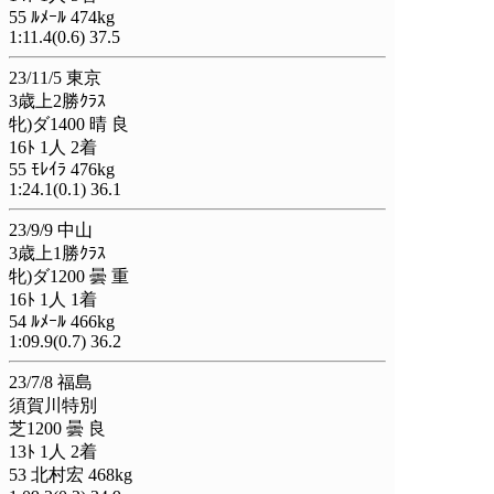
55 ﾙﾒｰﾙ 474kg
1:11.4(0.6) 37.5
23/11/5 東京
3歳上2勝ｸﾗｽ
牝)ダ1400 晴 良
16ﾄ 1人 2着
55 ﾓﾚｲﾗ 476kg
1:24.1(0.1) 36.1
23/9/9 中山
3歳上1勝ｸﾗｽ
牝)ダ1200 曇 重
16ﾄ 1人 1着
54 ﾙﾒｰﾙ 466kg
1:09.9(0.7) 36.2
23/7/8 福島
須賀川特別
芝1200 曇 良
13ﾄ 1人 2着
53 北村宏 468kg