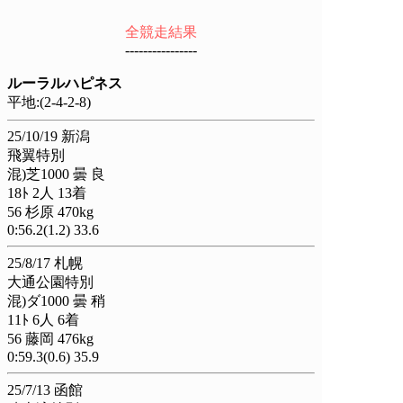
全競走結果
----------------
ルーラルハピネス
平地:(2-4-2-8)
25/10/19 新潟
飛翼特別
混)芝1000 曇 良
18ﾄ 2人 13着
56 杉原 470kg
0:56.2(1.2) 33.6
25/8/17 札幌
大通公園特別
混)ダ1000 曇 稍
11ﾄ 6人 6着
56 藤岡 476kg
0:59.3(0.6) 35.9
25/7/13 函館