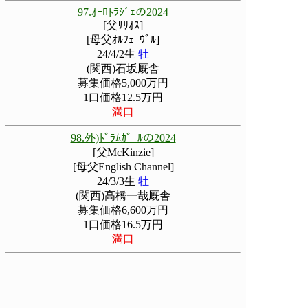
97.ｵｰﾛﾄﾗｼﾞｪの2024
[父ｻﾘｵｽ]
[母父ｵﾙﾌｪｰｳﾞﾙ]
24/4/2生
牡
(関西)石坂厩舎
募集価格5,000万円
1口価格12.5万円
満口
98.外)ﾄﾞﾗﾑｶﾞｰﾙの2024
[父McKinzie]
[母父English Channel]
24/3/3生
牡
(関西)高橋一哉厩舎
募集価格6,600万円
1口価格16.5万円
満口
1
2
3
4
5
△先頭