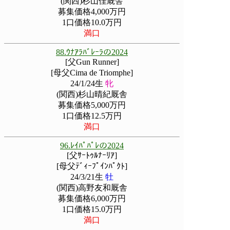
(関西)杉山佳厩舎
募集価格4,000万円
1口価格10.0万円
満口
88.ｳﾅｱﾗﾊﾞﾚｰﾗの2024
[父Gun Runner]
[母父Cima de Triomphe]
24/1/24生
牝
(関西)杉山晴紀厩舎
募集価格5,000万円
1口価格12.5万円
満口
96.ﾚｲﾊﾟﾊﾟﾚの2024
[父ｻｰﾄｩﾙﾅｰﾘｱ]
[母父ﾃﾞｨｰﾌﾟｲﾝﾊﾟｸﾄ]
24/3/21生
牡
(関西)高野友和厩舎
募集価格6,000万円
1口価格15.0万円
満口