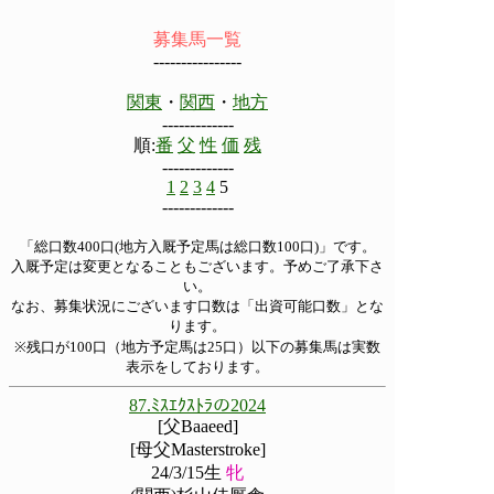
募集馬一覧
----------------
関東
・
関西
・
地方
-------------
順:
番
父
性
価
残
-------------
1
2
3
4
5
-------------
「総口数400口(地方入厩予定馬は総口数100口)」です。
入厩予定は変更となることもございます。予めご了承下さ
い。
なお、募集状況にございます口数は「出資可能口数」とな
ります。
※残口が100口（地方予定馬は25口）以下の募集馬は実数
表示をしております。
87.ﾐｽｴｸｽﾄﾗの2024
[父Baaeed]
[母父Masterstroke]
24/3/15生
牝