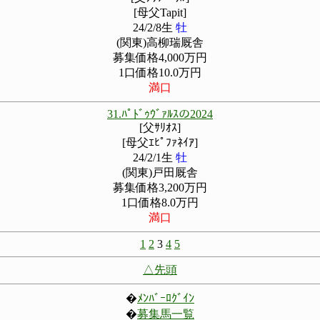
[母父Tapit]
24/2/8生
牡
(関東)高柳瑞厩舎
募集価格4,000万円
1口価格10.0万円
満口
31.ﾊﾟﾄﾞｩｳﾞｧﾙｽの2024
[父ｻﾘｵｽ]
[母父ｴﾋﾟﾌｧﾈｲｱ]
24/2/1生
牡
(関東)戸田厩舎
募集価格3,200万円
1口価格8.0万円
満口
1
2
3
4
5
△先頭
�
ﾒﾝﾊﾞｰﾛｸﾞｲﾝ
�
募集馬一覧