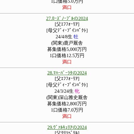
1口価格5.0万円
満口
27.ﾛｰｽﾞﾉｰﾌﾞﾙの2024
[父ｴﾌﾌｫｰﾘｱ]
[母父ﾃﾞｨｰﾌﾟｲﾝﾊﾟｸﾄ]
24/4/8生
牡
(関東)鹿戸厩舎
募集価格5,000万円
1口価格12.5万円
満口
28.ﾏﾊｰﾊﾞｰﾗﾀの2024
[父ｴﾌﾌｫｰﾘｱ]
[母父ﾃﾞｨｰﾌﾟｲﾝﾊﾟｸﾄ]
24/3/24生
牝
(関東)深山雅史厩舎
募集価格2,800万円
1口価格7.0万円
満口
29.ｳﾞｧﾙｷｭﾘｱの2024
[父ｸﾘｿﾍﾞﾘﾙ]