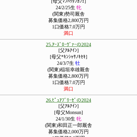
[母父ﾏﾝﾊｯﾀﾝｶﾌｪ]
24/2/25生
牝
(関東)勢司厩舎
募集価格2,800万円
1口価格7.0万円
満口
25.ｱｰｽﾞﾛｰｳﾞｧｰの2024
[父ｱﾙｱｲﾝ]
[母父*ｷﾝｼｬｻﾉｷｾｷ]
24/3/7生
牡
(関東)稲垣幸雄厩舎
募集価格2,800万円
1口価格7.0万円
満口
26.ﾋﾟｭｱﾌﾞﾘｰｾﾞの2024
[父ｱﾙｱｲﾝ]
[母父Monsun]
24/1/30生
牝
(関東)和田正一郎厩舎
募集価格2,000万円