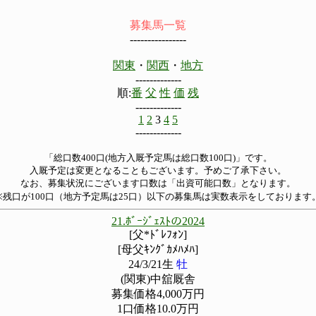
募集馬一覧
----------------
関東
・
関西
・
地方
-------------
順:
番
父
性
価
残
-------------
1
2
3
4
5
-------------
「総口数400口(地方入厩予定馬は総口数100口)」です。
入厩予定は変更となることもございます。予めご了承下さい。
なお、募集状況にございます口数は「出資可能口数」となります。
※残口が100口（地方予定馬は25口）以下の募集馬は実数表示をしております
21.ﾎﾞｰｼﾞｪｽﾄの2024
[父*ﾄﾞﾚﾌｫﾝ]
[母父ｷﾝｸﾞｶﾒﾊﾒﾊ]
24/3/21生
牡
(関東)中舘厩舎
募集価格4,000万円
1口価格10.0万円