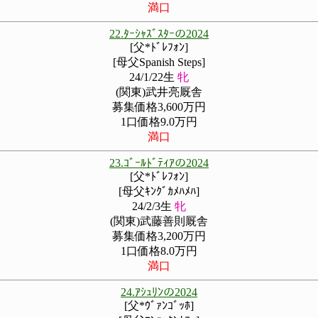
満口
22.ﾀｰｼｬｽﾞｽﾀｰの2024
[父*ﾄﾞﾚﾌｫﾝ]
[母父Spanish Steps]
24/1/22生
牝
(関東)武井亮厩舎
募集価格3,600万円
1口価格9.0万円
満口
23.ｺﾞｰﾙﾄﾞﾃｨｱの2024
[父*ﾄﾞﾚﾌｫﾝ]
[母父ｷﾝｸﾞｶﾒﾊﾒﾊ]
24/2/3生
牝
(関東)武藤善則厩舎
募集価格3,200万円
1口価格8.0万円
満口
24.ｱｼｭﾘﾝの2024
[父*ｳﾞｧﾝｺﾞｯﾎ]