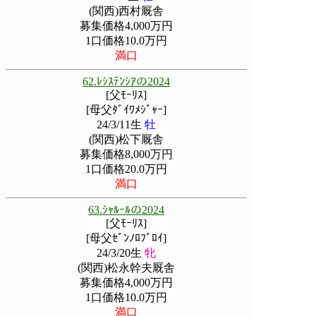
(関西)西村厩舎
募集価格4,000万円
1口価格10.0万円
満口
62.ﾚｼｽﾃﾝｼｱの2024
[父ﾓｰﾘｽ]
[母父ﾀﾞｲﾜﾒｼﾞｬｰ]
24/3/11生
牡
(関西)松下厩舎
募集価格8,000万円
1口価格20.0万円
満口
63.ｼｬﾙｰﾙの2024
[父ﾓｰﾘｽ]
[母父ｾﾞﾝﾉﾛﾌﾞﾛｲ]
24/3/20生
牝
(関西)松永幹夫厩舎
募集価格4,000万円
1口価格10.0万円
満口