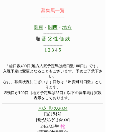
募集馬一覧
----------------
関東
・
関西
・
地方
-------------
順:
番
父
性
価
残
-------------
1
2
3
4
5
-------------
「総口数400口(地方入厩予定馬は総口数100口)」です。
入厩予定は変更となることもございます。予めご了承下さ
い。
なお、募集状況にございます口数は「出資可能口数」とな
ります。
※残口が100口（地方予定馬は25口）以下の募集馬は実数
表示をしております。
70.ｼｰﾘｱの2024
[父ｻﾘｵｽ]
[母父ｷﾝｸﾞｶﾒﾊﾒﾊ]
24/2/23生
牝