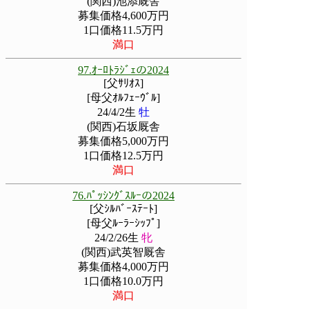
(関西)池添厩舎
募集価格4,600万円
1口価格11.5万円
満口
97.ｵｰﾛﾄﾗｼﾞｪの2024
[父ｻﾘｵｽ]
[母父ｵﾙﾌｪｰｳﾞﾙ]
24/4/2生
牡
(関西)石坂厩舎
募集価格5,000万円
1口価格12.5万円
満口
76.ﾊﾟｯｼﾝｸﾞｽﾙｰの2024
[父ｼﾙﾊﾞｰｽﾃｰﾄ]
[母父ﾙｰﾗｰｼｯﾌﾟ]
24/2/26生
牝
(関西)武英智厩舎
募集価格4,000万円
1口価格10.0万円
満口