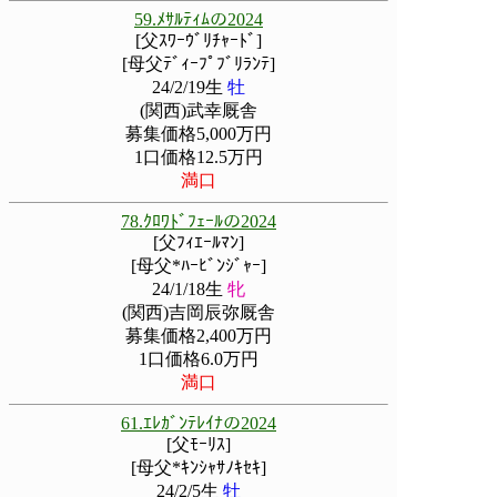
59.ﾒｻﾙﾃｨﾑの2024
[父ｽﾜｰｳﾞﾘﾁｬｰﾄﾞ]
[母父ﾃﾞｨｰﾌﾟﾌﾞﾘﾗﾝﾃ]
24/2/19生
牡
(関西)武幸厩舎
募集価格5,000万円
1口価格12.5万円
満口
78.ｸﾛﾜﾄﾞﾌｪｰﾙの2024
[父ﾌｨｴｰﾙﾏﾝ]
[母父*ﾊｰﾋﾞﾝｼﾞｬｰ]
24/1/18生
牝
(関西)吉岡辰弥厩舎
募集価格2,400万円
1口価格6.0万円
満口
61.ｴﾚｶﾞﾝﾃﾚｲﾅの2024
[父ﾓｰﾘｽ]
[母父*ｷﾝｼｬｻﾉｷｾｷ]
24/2/5生
牡