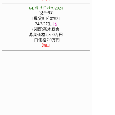
64.ﾏﾘｰﾅﾄﾞﾝﾅの2024
[父ﾓｰﾘｽ]
[母父ﾛｰﾄﾞｶﾅﾛｱ]
24/3/27生
牝
(関西)茶木厩舎
募集価格2,800万円
1口価格7.0万円
満口
71.ﾚｯﾄﾞﾃｨｰの2024
[父ﾘｵﾝﾃﾞｨｰｽﾞ]
[母父Sakhee]
24/3/28生
牡
(関西)渡辺薫彦厩舎
募集価格4,000万円
1口価格10.0万円
満口
1
2
3
4
5
△先頭