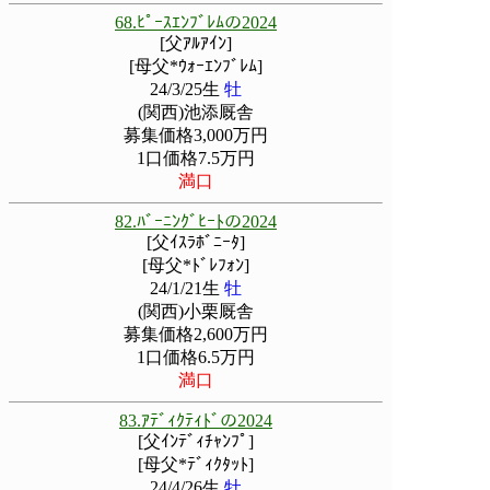
68.ﾋﾟｰｽｴﾝﾌﾞﾚﾑの2024
[父ｱﾙｱｲﾝ]
[母父*ｳｫｰｴﾝﾌﾞﾚﾑ]
24/3/25生
牡
(関西)池添厩舎
募集価格3,000万円
1口価格7.5万円
満口
82.ﾊﾞｰﾆﾝｸﾞﾋｰﾄの2024
[父ｲｽﾗﾎﾞﾆｰﾀ]
[母父*ﾄﾞﾚﾌｫﾝ]
24/1/21生
牡
(関西)小栗厩舎
募集価格2,600万円
1口価格6.5万円
満口
83.ｱﾃﾞｨｸﾃｨﾄﾞの2024
[父ｲﾝﾃﾞｨﾁｬﾝﾌﾟ]
[母父*ﾃﾞｨｸﾀｯﾄ]
24/4/26生
牡