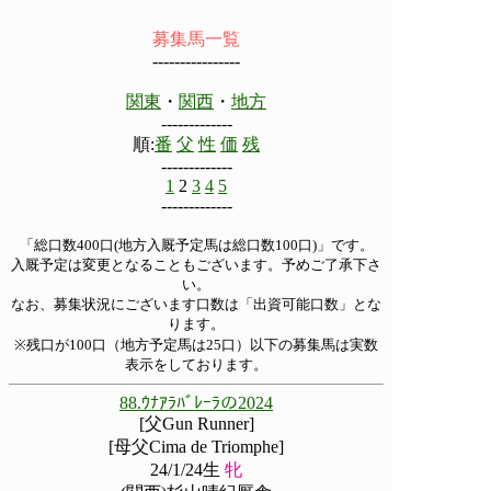
募集馬一覧
----------------
関東
・
関西
・
地方
-------------
順:
番
父
性
価
残
-------------
1
2
3
4
5
-------------
「総口数400口(地方入厩予定馬は総口数100口)」です。
入厩予定は変更となることもございます。予めご了承下さ
い。
なお、募集状況にございます口数は「出資可能口数」とな
ります。
※残口が100口（地方予定馬は25口）以下の募集馬は実数
表示をしております。
88.ｳﾅｱﾗﾊﾞﾚｰﾗの2024
[父Gun Runner]
[母父Cima de Triomphe]
24/1/24生
牝