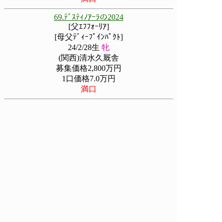
69.ﾃﾞｽﾃｨﾉｱｰﾗの2024
[父ｴﾌﾌｫｰﾘｱ]
[母父ﾃﾞｨｰﾌﾟｲﾝﾊﾟｸﾄ]
24/2/28生
牝
(関西)清水久厩舎
募集価格2,800万円
1口価格7.0万円
満口
73.ｻｰﾃｨｰﾝｽｸｴｱﾄﾞの2024
[父ｵﾙﾌｪｰｳﾞﾙ]
[母父Liaison]
24/3/18生
牡
(関西)福永祐一厩舎
募集価格3,600万円
1口価格9.0万円
満口
1
2
3
4
5
△先頭