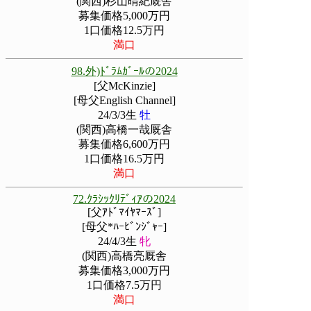
(関西)杉山晴紀厩舎
募集価格5,000万円
1口価格12.5万円
満口
98.外)ﾄﾞﾗﾑｶﾞｰﾙの2024
[父McKinzie]
[母父English Channel]
24/3/3生
牡
(関西)高橋一哉厩舎
募集価格6,600万円
1口価格16.5万円
満口
72.ｸﾗｼｯｸﾘﾃﾞｨｱの2024
[父ｱﾄﾞﾏｲﾔﾏｰｽﾞ]
[母父*ﾊｰﾋﾞﾝｼﾞｬｰ]
24/4/3生
牝
(関西)高橋亮厩舎
募集価格3,000万円
1口価格7.5万円
満口