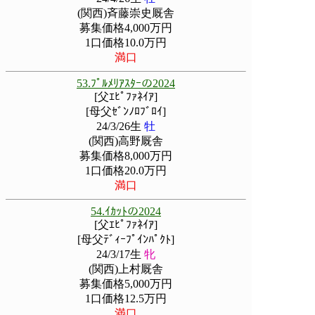
(関西)斉藤崇史厩舎
募集価格4,000万円
1口価格10.0万円
満口
53.ﾌﾟﾙﾒﾘｱｽﾀｰの2024
[父ｴﾋﾟﾌｧﾈｲｱ]
[母父ｾﾞﾝﾉﾛﾌﾞﾛｲ]
24/3/26生
牡
(関西)高野厩舎
募集価格8,000万円
1口価格20.0万円
満口
54.ｲｶｯﾄの2024
[父ｴﾋﾟﾌｧﾈｲｱ]
[母父ﾃﾞｨｰﾌﾟｲﾝﾊﾟｸﾄ]
24/3/17生
牝
(関西)上村厩舎
募集価格5,000万円
1口価格12.5万円
満口