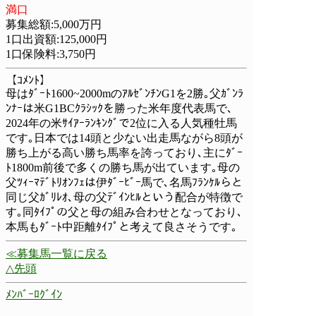
満口
募集総額:5,000万円
1口出資額:125,000円
1口保険料:3,750円
【ｺﾒﾝﾄ】
母はﾀﾞｰﾄ1600~2000mのｱﾙｾﾞﾝﾁﾝG1を2勝｡父ｶﾞﾝﾗ
ﾝﾅｰは米G1BCｸﾗｼｯｸを勝った米年度代表馬で､
2024年の米ｻｲｱｰﾗﾝｷﾝｸﾞで2位に入る人気種牡馬
です｡日本では14頭と少ない出走馬ながら8頭が
勝ち上がる高い勝ち馬率を誇っており､主にﾀﾞｰ
ﾄ1800m前後で多くの勝ち馬が出ています｡母の
父ﾂｨｰﾏﾃﾞﾄﾘｵﾝﾌｪは伊ﾀﾞｰﾋﾞｰ馬で､名馬ﾌﾗﾝｹﾙらと
同じ父ｶﾞﾘﾚｵ､母の父ﾃﾞｲﾝﾋﾙという配合が特徴で
す｡同ﾀｲﾌﾟの父と母の組み合わせとなっており､
本馬もﾀﾞｰﾄ中距離ﾀｲﾌﾟと考えて良さそうです｡
≪募集馬一覧に戻る
△先頭
ﾒﾝﾊﾞｰﾛｸﾞｲﾝ
募集馬一覧