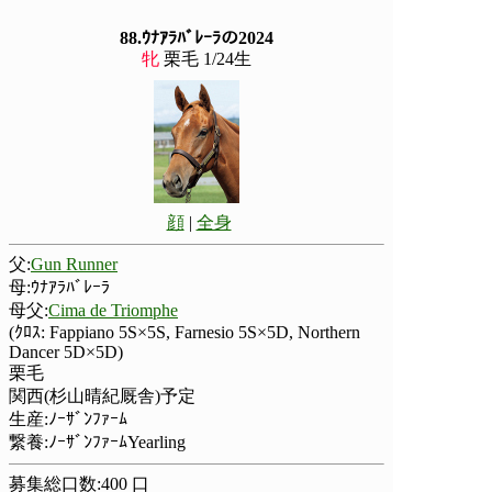
88.ｳﾅｱﾗﾊﾞﾚｰﾗの2024
牝
栗毛 1/24生
顔
|
全身
父:
Gun Runner
母:ｳﾅｱﾗﾊﾞﾚｰﾗ
母父:
Cima de Triomphe
(ｸﾛｽ: Fappiano 5S×5S, Farnesio 5S×5D, Northern
Dancer 5D×5D)
栗毛
関西(杉山晴紀厩舎)予定
生産:ﾉｰｻﾞﾝﾌｧｰﾑ
繋養:ﾉｰｻﾞﾝﾌｧｰﾑYearling
募集総口数:400 口