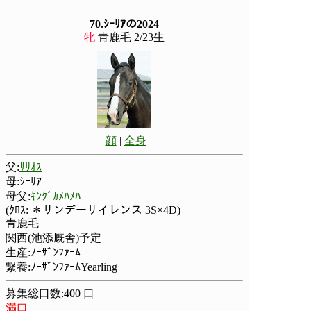
70.ｼｰﾘｱの2024
牝
青鹿毛 2/23生
顔
|
全身
父:
ｻﾘｵｽ
母:ｼｰﾘｱ
母父:
ｷﾝｸﾞｶﾒﾊﾒﾊ
(ｸﾛｽ: ＊サンデーサイレンス 3S×4D)
青鹿毛
関西(池添厩舎)予定
生産:ﾉｰｻﾞﾝﾌｧｰﾑ
繋養:ﾉｰｻﾞﾝﾌｧｰﾑYearling
募集総口数:400 口
満口