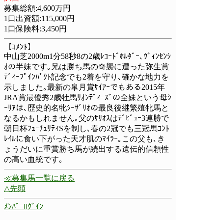
募集総額:4,600万円
1口出資額:115,000円
1口保険料:3,450円
【ｺﾒﾝﾄ】
中山芝2000m1分58秒8の2歳ﾚｺｰﾄﾞﾎﾙﾀﾞｰ､ｳﾞｨﾝｾﾝｼ
ｵの半妹です｡兄は勝ち馬の奇襲に遭った弥生賞
ﾃﾞｨｰﾌﾟｲﾝﾊﾟｸﾄ記念でも2着を守り､確かな地力を
示しました｡最新の皐月賞ｻｲｱｰでもある2015年
JRA賞最優秀2歳牡馬ﾘｵﾝﾃﾞｨｰｽﾞの全妹という母ｼ
ｰﾘｱは､歴史的名牝ｼｰｻﾞﾘｵの最良後継繁殖牝馬と
なるかもしれません｡父のｻﾘｵｽはﾃﾞﾋﾞｭｰ3連勝で
朝日杯ﾌｭｰﾁｭﾘﾃｨSを制し､春の2冠でも三冠馬ｺﾝﾄ
ﾚｲﾙに食い下がった天才肌のﾏｲﾗｰ｡この父も､き
ょうだいに重賞勝ち馬が続出する遺伝的信頼性
の高い血統です｡
≪募集馬一覧に戻る
△先頭
ﾒﾝﾊﾞｰﾛｸﾞｲﾝ
募集馬一覧