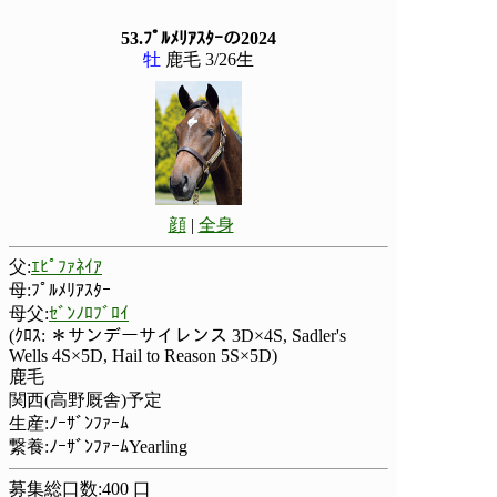
53.ﾌﾟﾙﾒﾘｱｽﾀｰの2024
牡
鹿毛 3/26生
顔
|
全身
父:
ｴﾋﾟﾌｧﾈｲｱ
母:ﾌﾟﾙﾒﾘｱｽﾀｰ
母父:
ｾﾞﾝﾉﾛﾌﾞﾛｲ
(ｸﾛｽ: ＊サンデーサイレンス 3D×4S, Sadler's
Wells 4S×5D, Hail to Reason 5S×5D)
鹿毛
関西(高野厩舎)予定
生産:ﾉｰｻﾞﾝﾌｧｰﾑ
繋養:ﾉｰｻﾞﾝﾌｧｰﾑYearling
募集総口数:400 口