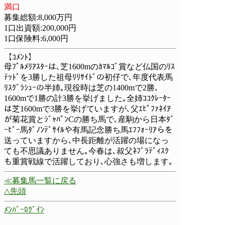
満口
募集総額:8,000万円
1口出資額:200,000円
1口保険料:6,000円
【ｺﾒﾝﾄ】
母ﾌﾟﾙﾒﾘｱｽﾀｰは､芝1600mのｶﾏﾙｺﾞ賞など仏国のﾘｽ
ﾃｯﾄﾞを3勝した祖母ﾘﾘｻｲﾄﾞの初仔で､年度代表馬
ﾘｽｸﾞﾗｼｭｰの半姉｡現役時は芝の1400mで2勝､
1600mで1勝の計3勝を挙げました｡全姉ｺｺｸﾚｰﾀｰ
は芝1600mで3勝を挙げていますが､父ｴﾋﾟﾌｧﾈｲｱ
が菊花賞とｼﾞｬﾊﾟﾝCの勝ち馬で､産駒から日本ﾀﾞ
ｰﾋﾞｰ馬ﾀﾞﾉﾝﾃﾞｻｲﾙや有馬記念勝ち馬ｴﾌﾌｫｰﾘｱらを
送っていますから､中長距離が活躍の場になっ
ても不思議ありません｡今春は､叔父ﾈﾌﾞﾗﾃﾞｨｽｸ
も重賞戦線で活躍しており､心強さも増します｡
≪募集馬一覧に戻る
△先頭
ﾒﾝﾊﾞｰﾛｸﾞｲﾝ
募集馬一覧