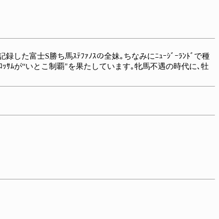
3回記録した富士S勝ち馬ｽﾃﾌｧﾉｽの全妹｡ちなみにﾆｭｰｼﾞｰﾗﾝﾄﾞで種
ﾛｯｻﾑが“いとこ制覇"を果たしています｡牝馬不遇の時代に､牡