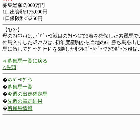
募集総額:7,000万円
1口出資額:175,000円
1口保険料:5,250円
【ｺﾒﾝﾄ】
母のﾌｨﾆﾌﾃｨは､ﾃﾞﾋﾞｭｰ2戦目のｸｲｰﾝCで2着を確保した素質馬で､
牡馬入りしたｽﾃﾌｧﾉｽは､初年度産駒から当地のG1勝ち馬を出
馬に伍してﾀﾞｰﾄｸﾞﾚｰﾄﾞを5勝した牝祖ｺﾞｰﾙﾄﾞﾃｨｱﾗのﾎﾟﾃ
≪募集馬一覧に戻る
△先頭
�
ﾒﾝﾊﾞｰﾛｸﾞｲﾝ
�
募集馬一覧
�
今週の出走確定馬
�
先週の競走結果
�
所属馬情報