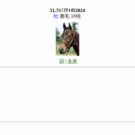
51.ﾌｨﾆﾌﾃｨの2024
牡
鹿毛 3/9生
顔
|
全身