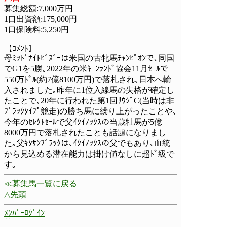
募集総額:7,000万円
1口出資額:175,000円
1口保険料:5,250円
【ｺﾒﾝﾄ】
母ﾐｯﾄﾞﾅｲﾄﾋﾞｽﾞｰは米国の古牝馬ﾁｬﾝﾋﾟｵﾝで､同国
でG1を5勝｡2022年の米ｷｰﾝﾗﾝﾄﾞ協会11月ｾｰﾙで
550万ﾄﾞﾙ(約7億8100万円)で落札され､日本へ輸
入されました｡昨年に1位入線馬の失格が確定し
たことで､20年に行われた第1回ｻｳｼﾞC(当時は非
ﾌﾞﾗｯｸﾀｲﾌﾟ競走)の勝ち馬に繰り上がったことや､
今年のｾﾚｸﾄｾｰﾙで父ｲｸｲﾉｯｸｽの当歳牡馬が5億
8000万円で落札されたことも話題になりまし
た｡父ｷﾀｻﾝﾌﾞﾗｯｸは､ｲｸｲﾉｯｸｽの父でもあり､血統
から見込める潜在能力は掛け値なしに超ﾄﾞ級で
す｡
≪募集馬一覧に戻る
△先頭
ﾒﾝﾊﾞｰﾛｸﾞｲﾝ
募集馬一覧