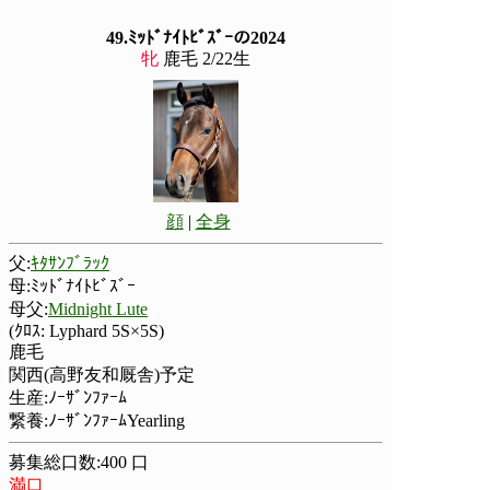
49.ﾐｯﾄﾞﾅｲﾄﾋﾞｽﾞｰの2024
牝
鹿毛 2/22生
顔
|
全身
父:
ｷﾀｻﾝﾌﾞﾗｯｸ
母:ﾐｯﾄﾞﾅｲﾄﾋﾞｽﾞｰ
母父:
Midnight Lute
(ｸﾛｽ: Lyphard 5S×5S)
鹿毛
関西(高野友和厩舎)予定
生産:ﾉｰｻﾞﾝﾌｧｰﾑ
繋養:ﾉｰｻﾞﾝﾌｧｰﾑYearling
募集総口数:400 口
満口