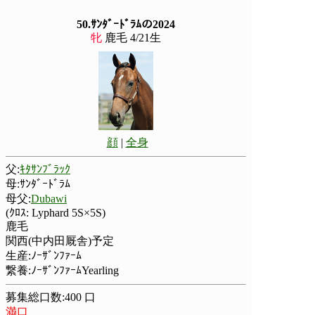
50.ｻﾝﾀﾞｰﾄﾞﾗﾑの2024
牝
鹿毛 4/21生
顔
|
全身
父:
ｷﾀｻﾝﾌﾞﾗｯｸ
母:ｻﾝﾀﾞｰﾄﾞﾗﾑ
母父:
Dubawi
(ｸﾛｽ: Lyphard 5S×5S)
鹿毛
関西(中内田厩舎)予定
生産:ﾉｰｻﾞﾝﾌｧｰﾑ
繋養:ﾉｰｻﾞﾝﾌｧｰﾑYearling
募集総口数:400 口
満口