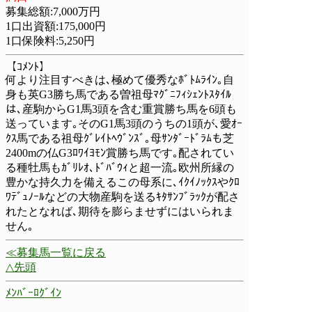
募集総額:7,000万円
1口出資額:175,000円
1口保険料:5,250円
【ｺﾒﾝﾄ】
何より注目すべきは､極めて優秀なﾎﾞﾄﾑﾗｲﾝ｡自
身も英G3勝ち馬である曽祖母ﾏｸﾞﾆﾌｨｼｪﾝﾄｽﾀｲﾙ
は､産駒からG1馬3頭を含む重賞勝ち馬を6頭も
送っています｡そのG1馬3頭のうちの1頭が､愛ｵｰ
ｸｽ馬である祖母ｸﾞﾚｲﾄﾍｳﾞﾝｽﾞ｡母ｻﾝﾀﾞｰﾄﾞﾗﾑも芝
2400mの仏G3ﾛﾜｲﾖﾓﾝ賞勝ち馬です｡配されてい
る種牡馬もｶﾞﾘﾚｵ､ﾄﾞﾊﾞｳｨと超一流｡欧州所縁の
豊かな持久力を備えるこの母系に､ｲｸｲﾉｯｸｽやｸﾛ
ﾜﾃﾞｭﾉｰﾙなどの大物産駒を送るｷﾀｻﾝﾌﾞﾗｯｸが配さ
れたとなれば､期待を膨らませずにはいられま
せん｡
≪募集馬一覧に戻る
△先頭
ﾒﾝﾊﾞｰﾛｸﾞｲﾝ
募集馬一覧