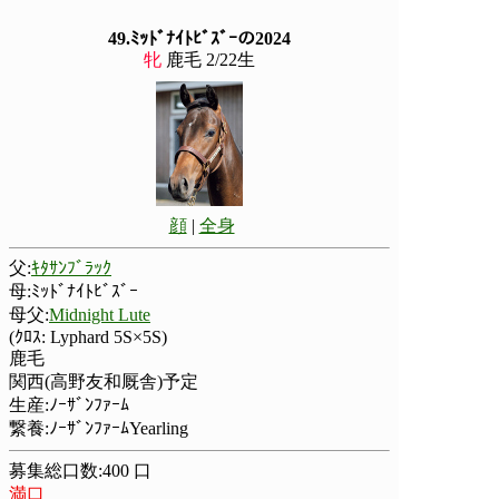
49.ﾐｯﾄﾞﾅｲﾄﾋﾞｽﾞｰの2024
牝
鹿毛 2/22生
顔
|
全身
父:
ｷﾀｻﾝﾌﾞﾗｯｸ
母:ﾐｯﾄﾞﾅｲﾄﾋﾞｽﾞｰ
母父:
Midnight Lute
(ｸﾛｽ: Lyphard 5S×5S)
鹿毛
関西(高野友和厩舎)予定
生産:ﾉｰｻﾞﾝﾌｧｰﾑ
繋養:ﾉｰｻﾞﾝﾌｧｰﾑYearling
募集総口数:400 口
満口