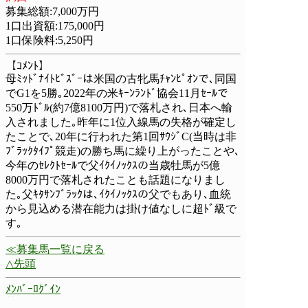
募集総額:7,000万円
1口出資額:175,000円
1口保険料:5,250円
【ｺﾒﾝﾄ】
母ﾐｯﾄﾞﾅｲﾄﾋﾞｽﾞｰは米国の古牝馬ﾁｬﾝﾋﾟｵﾝで､同国
でG1を5勝｡2022年の米ｷｰﾝﾗﾝﾄﾞ協会11月ｾｰﾙで
550万ﾄﾞﾙ(約7億8100万円)で落札され､日本へ輸
入されました｡昨年に1位入線馬の失格が確定し
たことで､20年に行われた第1回ｻｳｼﾞC(当時は非
ﾌﾞﾗｯｸﾀｲﾌﾟ競走)の勝ち馬に繰り上がったことや､
今年のｾﾚｸﾄｾｰﾙで父ｲｸｲﾉｯｸｽの当歳牡馬が5億
8000万円で落札されたことも話題になりまし
た｡父ｷﾀｻﾝﾌﾞﾗｯｸは､ｲｸｲﾉｯｸｽの父でもあり､血統
から見込める潜在能力は掛け値なしに超ﾄﾞ級で
す｡
≪募集馬一覧に戻る
△先頭
ﾒﾝﾊﾞｰﾛｸﾞｲﾝ
募集馬一覧