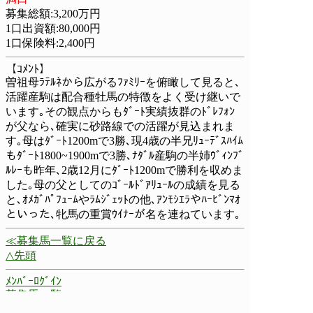
募集総額:3,200万円
1口出資額:80,000円
1口保険料:2,400円
【ｺﾒﾝﾄ】
曽祖母ﾗﾃﾙﾈから広がるﾌｧﾐﾘｰを俯瞰して見ると､
活躍産駒は配合種牡馬の特徴をよく受け継いで
います｡その観点からもﾀﾞｰﾄ実績抜群のﾄﾞﾚﾌｫﾝ
が父なら､確実に砂路線での活躍が見込まれま
す｡母はﾀﾞｰﾄ1200mで3勝､現4歳の半兄ﾘｭｰﾃﾞｽﾊｲﾑ
もﾀﾞｰﾄ1800~1900mで3勝､ﾅﾀﾞﾙ産駒の半姉ｳﾞｨﾝﾌﾞ
ﾙﾚｰも昨年､2歳12月にﾀﾞｰﾄ1200mで勝利を収めま
した｡母の父としてのｺﾞｰﾙﾄﾞｱﾘｭｰﾙの成績を見る
と､ｵﾒｶﾞﾊﾟﾌｭｰﾑやﾗﾑｼﾞｪｯﾄの他､ｱﾝﾓｼｴﾗやﾊｰﾋﾞﾝﾏｵ
といった､牝馬の重賞ｳｲﾅｰが名を連ねています｡
≪募集馬一覧に戻る
△先頭
ﾒﾝﾊﾞｰﾛｸﾞｲﾝ
募集馬一覧
今週の出走確定馬