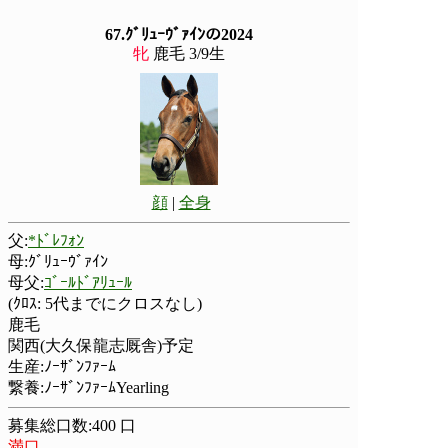
67.ｸﾞﾘｭｰｳﾞｧｲﾝの2024
牝
鹿毛 3/9生
顔
|
全身
父:
*ﾄﾞﾚﾌｫﾝ
母:ｸﾞﾘｭｰｳﾞｧｲﾝ
母父:
ｺﾞｰﾙﾄﾞｱﾘｭｰﾙ
(ｸﾛｽ: 5代までにクロスなし)
鹿毛
関西(大久保龍志厩舎)予定
生産:ﾉｰｻﾞﾝﾌｧｰﾑ
繋養:ﾉｰｻﾞﾝﾌｧｰﾑYearling
募集総口数:400 口
満口