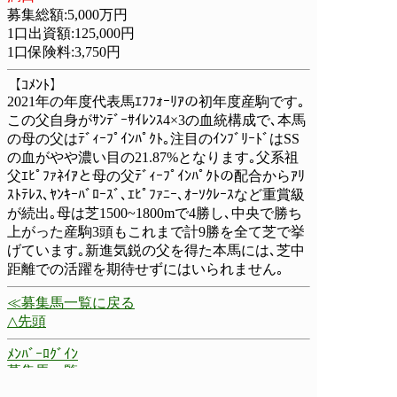
募集総額:5,000万円
1口出資額:125,000円
1口保険料:3,750円
【ｺﾒﾝﾄ】
2021年の年度代表馬ｴﾌﾌｫｰﾘｱの初年度産駒です｡
この父自身がｻﾝﾃﾞｰｻｲﾚﾝｽ4×3の血統構成で､本馬
の母の父はﾃﾞｨｰﾌﾟｲﾝﾊﾟｸﾄ｡注目のｲﾝﾌﾞﾘｰﾄﾞはSS
の血がやや濃い目の21.87%となります｡父系祖
父ｴﾋﾟﾌｧﾈｲｱと母の父ﾃﾞｨｰﾌﾟｲﾝﾊﾟｸﾄの配合からｱﾘ
ｽﾄﾃﾚｽ､ﾔﾝｷｰﾊﾞﾛｰｽﾞ､ｴﾋﾟﾌｧﾆｰ､ｵｰｿｸﾚｰｽなど重賞級
が続出｡母は芝1500~1800mで4勝し､中央で勝ち
上がった産駒3頭もこれまで計9勝を全て芝で挙
げています｡新進気鋭の父を得た本馬には､芝中
距離での活躍を期待せずにはいられません｡
≪募集馬一覧に戻る
△先頭
ﾒﾝﾊﾞｰﾛｸﾞｲﾝ
募集馬一覧
今週の出走確定馬