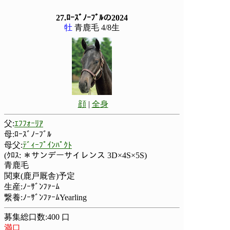
27.ﾛｰｽﾞﾉｰﾌﾞﾙの2024
牡
青鹿毛 4/8生
顔
|
全身
父:
ｴﾌﾌｫｰﾘｱ
母:ﾛｰｽﾞﾉｰﾌﾞﾙ
母父:
ﾃﾞｨｰﾌﾟｲﾝﾊﾟｸﾄ
(ｸﾛｽ: ＊サンデーサイレンス 3D×4S×5S)
青鹿毛
関東(鹿戸厩舎)予定
生産:ﾉｰｻﾞﾝﾌｧｰﾑ
繋養:ﾉｰｻﾞﾝﾌｧｰﾑYearling
募集総口数:400 口
満口