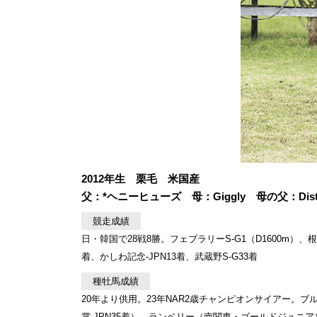
2012年生 栗毛 米国産
父：*ヘニーヒューズ 母：Giggly 母の父：Distor
競走成績
日・韓国で28戦8勝。フェブラリーS-G1（D1600m）、根岸S-
着、かしわ記念-JPN13着、武蔵野S-G33着
種牡馬成績
20年より供用。23年NAR2歳チャンピオンサイアー。ブ
賞-JPN35着）、ランベリー（南関東・ゴールドジュ