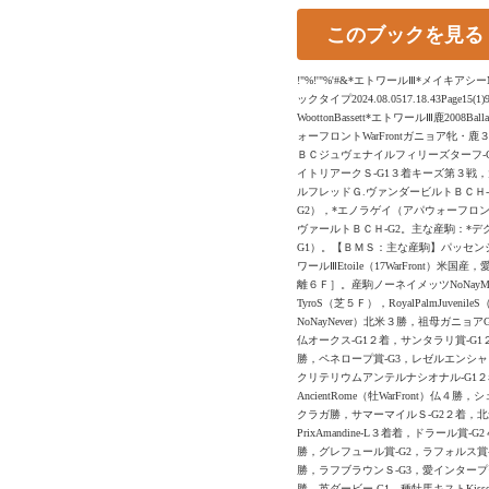
このブックを見る
!"%!'"%'#&*エトワールⅢ*メイキアシ
ックタイプ2024.08.0517.18.43Pag
WoottonBassett*エトワールⅢ鹿2008Ba
ォーフロントWarFrontガニョア牝・鹿３/
ＢＣジュヴェナイルフィリーズターフ-G1，
イトリアークＳ-G1３着キーズ第３戦，大
ルフレッドＧ.ヴァンダービルトＢＣＨ
G2），*エノラゲイ（アパウォーフロン
ヴァールトＢＣＨ-G2。主な産駒：*デ
G1）。【ＢＭＳ：主な産駒】パッセン
ワールⅢEtoile（17WarFron
離６Ｆ］。産駒ノーネイメッツNoNayMets
TyroS（芝５Ｆ），RoyalPalmJu
NoNayNever）北米３勝，祖母ガニョアGag
仏オークス-G1２着，サンタラリ賞-G1２
勝，ペネロープ賞-G3，レゼルエンシャント
クリテリウムアンテルナシオナル-G1２
AncientRome（牡WarFront
クラガ勝，サマーマイルＳ-G2２着，北米１
PrixAmandine-L３着着，ドラー
勝，グレフュール賞-G2，ラフォルス賞-G3３
勝，ラフブラウンＳ-G3，愛インタープール
勝，英ダービー-G1。種牡馬キストKisse