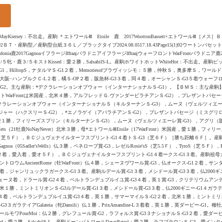
ーMayKiersey：不出走。産駒 ＊エトワールⅢ Etoile 鹿 2017WoottonBassett×エトワール
e15(1)92ＢＴ・産駒型／産駒型台紙３６Ｌ／ブラックタイプ2024.08.0517.18.43Page15(1)92ウートンバセット
lladonia鹿2017GagnoaイフラージIffraajバラドニアイフラージIffraajウォーフロントWarFrontバラドニア鹿20
５牝・鹿３/５キストKissed：愛２勝，SalsabilS-L。産駒ホワイトホットWhiteHot：不出走。産駒ピッ
HilltopS，ナタルマＳ-G1２着，Memoriesofブラヴィッシモ：５勝，仲秋Ｓ，奥多摩Ｓ，ワールドオ
阪−ハンブルクＣ-L２着，橘Ｓ-OP２着，阪急杯-G3３着，同４着，オーシャンＳ-G3５着ウォーフロン
-G2。主な産駒：*デクラレーションオブウォー（インターナショナルＳ-G1）。【ＢＭＳ：主な産駒
トWarFrontは米国産，北米４勝，アルフレッドＧ.ヴァンダービラチアンＳ-G2），プレザントパセ
クラレーションオブウォー（インターナショナルＳ（キルターナンＳ-G3），ムーヌ（ヴェルツィエーレ賞
ジャー（ハクスリーＳ-G2），*エノラゲイ（アパラチアンＳ-G2），プレザントパセージ（ミスグリロ
t）米国産，愛１勝，フィリーズスプリン（キルターナンＳ-G3），ムーヌ（ヴェルツィエーレ賞-G3），アグリ（
（21牡鹿NoNayNever）北米３勝，母*エトワールⅢEtoile（17WarFront）米国産，愛１勝，フィリーズ
venileS（芝５Ｆ），ＢＣジュヴェナイルターフスプリント-G1４着トＳ-G3（芝６Ｆ）［勝ち距離６Ｆ］。産駒
noa（05Sadler'sWells）仏３勝，ペネロープ賞-G3，レゼルRosie'sS（芝5.5Ｆ），TyroS（芝５Ｆ），Roy
着，愛入着，愛オ５Ｆ），ＢＣジュヴェナイルターフスプリント-G1４着ークス-G1３着。産駒祖母ガニョアGagn
ロウムAncientRome（牡WarFront）仏４勝，シェーヌヴワール賞-G3，仏オークス-G1２着，サ
着，ジャンリュックラガークス-G1３着。産駒ルデール賞-G1３着，メシドール賞-G3３着，仏2000ギ
）仏４勝，シェーヌ着，ドラール賞-G2４着，ベルトランデュブルイユ賞-G3４着，英１賞-G3，クリテリウム
勝，ミントミリオンＳ-G3ルデール賞-G1３着，メシドール賞-G3３着，仏2000ギニー-G1４ガラテイアGal
ル賞-G2４着，ベルトランデュブルイユ賞-G3４着，英１勝，サマーマイルＳ-G2２着，北米１勝，ミントミリオ
ガラテイアGalateia（牝Dansili）仏１勝，PrixAmandine-L３着着，英１勝，英ダービー-G1。種
モワPourMoi：仏２勝，グレフュール賞-G2，ラフォルス賞-G3３ナショナルＳ-G3２着，愛ダービー-G
d：愛２勝，SalsabilS-L。産駒ドーンパトロールDawnPatrol：愛２勝，ラフブラウンＳ-G3，愛インタ