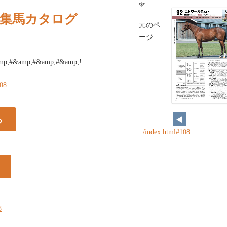
!$!'
歳募集馬カタログ
元のペ
ージ
mp;#&amp;#&amp;#&amp;!
108
る
../index.html#108
8