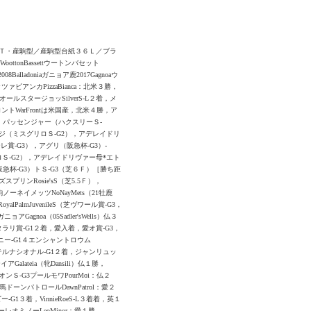
Ⅲ［メス］ＢＴ・産駒型／産駒型台紙３６Ｌ／ブラ
WoottonBassettウートンバセット
08Balladoniaガニョア鹿2017Gagnoaウ
ツァビアンカPizzaBianca：北米３勝，
ールスタージョッSilverS-L２着，メ
トWarFrontは米国産，北米４勝，ア
】パッセンジャー（ハクスリーＳ-
ージ（ミスグリロＳ-G2），アデレイドリ
-G3），アグリ（阪急杯-G3）-
Ｓ-G2），アデレイドリヴァー母*エト
阪急杯-G3）トＳ-G3（芝６Ｆ）［勝ち距
スプリンRosie'sS（芝5.5Ｆ），
ノーネイメッツNoNayMets（21牡鹿
alPalmJuvenileS（芝ヴワール賞-G3，
oa（05Sadler'sWells）仏３
ンタラリ賞-G1２着，愛入着，愛オ賞-G3，
ニー-G1４エンシャントロウム
アンテルナシオナル-G1２着，ジャンリュッ
ateia（牝Dansili）仏１勝，
ンＳ-G3プールモワPourMoi：仏２
牡馬ドーンパトロールDawnPatrol：愛２
1３着，VinnieRoeS-L３着着，英１
ーレオミノーLeoMinor：愛１勝，