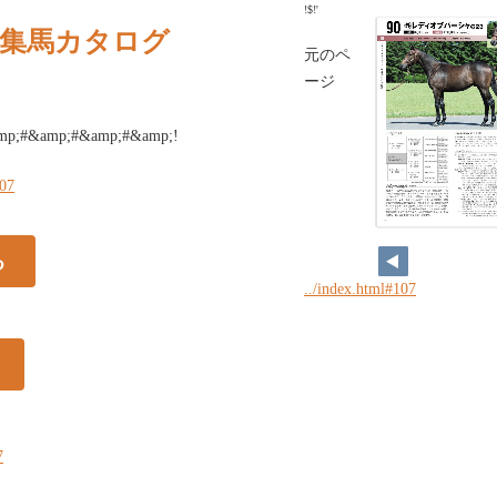
!$!'
歳募集馬カタログ
元のペ
ージ
mp;#&amp;#&amp;#&amp;!
107
る
../index.html#107
7