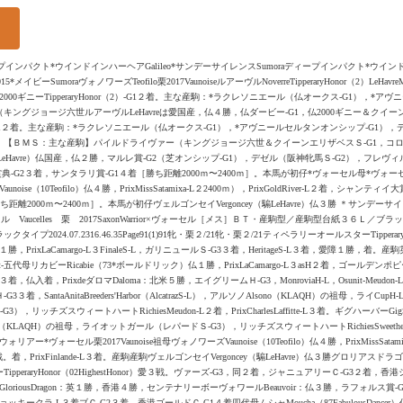
ィープインパクト*ウインドインハーヘアGalileo*サンデーサイレンスSumoraディープインパクト*ウ
erg鹿2015*メイビーSumoraヴォノワーズTeofilo栗2017VaunoiseルアーヴルNoverreTipperaryHonor（2）LeHavreM
00ギニーTipperaryHonor（2）-G1２着。主な産駒：*ラクレソニエール（仏オークス-G1），*
ングジョージ六世ルアーヴルLeHavreは愛国産，仏４勝，仏ダービー-G1，仏2000ギニー＆クイー
1２着。主な産駒：*ラクレソニエール（仏オークス-G1），*アヴニールセルタンオンシップ-G1），
1）。【ＢＭＳ：主な産駒】パイルドライヴァー（キングジョージ六世＆クイーンエリザベスＳ-G1，コロ
（17LeHavre）仏国産，仏２勝，マルレ賞-G2（芝オンシップ-G1），デゼル（阪神牝馬Ｓ-G2），フレヴィ
イ大賞典-G2３着，サンタラリ賞-G1４着［勝ち距離2000ｍ〜2400ｍ］。本馬が初仔*ヴォーセル母*ヴォーセルVa
se（10Teofilo）仏４勝，PrixMissSatamixa-L２2400ｍ），PrixGoldRiver-L２着，シャン
４着［勝ち距離2000ｍ〜2400ｍ］。本馬が初仔ヴェルゴンセイVergoncey（騸LeHavre）仏３勝 ＊サンデ
aucelles 栗 2017SaxonWarrior×ヴォーセル［メス］ＢＴ・産駒型／産駒型台紙３６Ｌ／ブラックタイプ2024
24.07.2316.46.35Page91(1)91牝・栗２/21牝・栗２/21ティペラリーオールスターTipperaryA
勝，PrixLaCamargo-L３FinaleS-L，ガリニュールＳ-G3３着，HeritageS-L３着，愛障１勝，着
it-五代母リカビーRicabie（73*ボールドリック）仏１勝，PrixLaCamargo-L３asH２着，ゴールデンポピーＨ-G
pH-L３着，仏入着，PrixdeダロマDaloma：北米５勝，エイグリームＨ-G3，MonroviaH-L，Osunit-Meudon-L２
SantaAnitaBreeders'Harbor（AlcatrazS-L），アルソノAlsono（KLAQH）の祖母，ライCupH-L３着
リッチズスウィートハートRichiesMeudon-L２着，PrixCharlesLaffitte-L３着。ギグハーバーGigSwe
Alsono（KLAQH）の祖母，ライオットガール（レパードＳ-G3），リッチズスウィートハートRichiesSweethea
ー*ヴォーセル栗2017Vaunoise祖母ヴォノワーズVaunoise（10Teofilo）仏４勝，PrixMissSa
nor）愛３戦。着，PrixFinlande-L３着。産駒産駒ヴェルゴンセイVergoncey（騸LeHavre）仏３勝グロリアスドラ
peraryHonor（02HighestHonor）愛３戦。ヴァーズ-G3，同２着，ジャニュアリーＣ-G3２着
riousDragon：英１勝，香港４勝，センテナリーボーヴォワールBeauvoir：仏３勝，ラフォルス賞-G3３
クラ-L３着ブＣ-G2３着，香港ゴールドＣ-G1４着四代母ムシャMoucha（87FabulousDancer）仏３勝