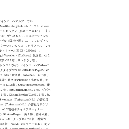
インドインハーヘアルアーヴル
arieRheinbergTeofiloルアーヴルLeHavre
アヴニールセルタン（仏オークス-G1）。【Ｂ
ンエリザベスＳ-G1，コロネーションＣ-
デゼル（阪神牝馬Ｓ-G2），フレヴィル
ネーションＣ-G1），セリフォス（マイ
ル（オマール賞-G3）2400ｍ），
ucelles（17LeHavre）仏国産，仏２
ティイ大賞典-G2３着，サンタラリ着，
ーサイレンス＊ウインドインハーヘアAlzao＊
.07.2316.46.35Page91(1)91
llStar：愛３勝，SilverS-L，五代母リ
。産駒英障１勝ダロマDaloma：北米５勝，エ
3３着，SantaAnitaBreeders'着。産
着，PrixCharlesLaffitte-L３着。ギグハ
，ChicagoBreeders'CupH-L３着，仏
etheart（TurfAmazonH-L）の曽祖母
rt（TurfAmazonH-L）の曽祖母サクソ
tamixa-L２曽祖母ティペラリーオナー
ゴンGloriousDragon：英１勝，香港４勝，
，香港ジョッキークラブＣ-G2３着，香港ゴー
着，PrixMillkomヴァーズ-G3，同２
，GrandCriteriumdeボーヴォワー