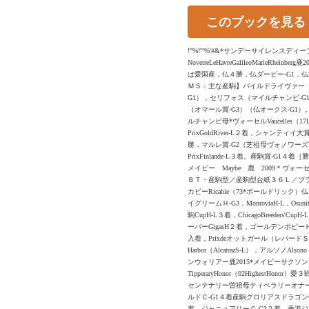
このブックを見る
!"%!'"%'#&*サンデーサイレンスデ
NoverreLeHavreGalileoMarieRheinb
は愛国産，仏４勝，仏ダービー-G1，仏20
ＭＳ：主な産駒】パイルドライヴァー（キ
G1），セリフォス（マイルチャンピ-G
（オマール賞-G3）（仏オークス-G
ルチャンピ母*ヴォーセルVaucelles
PrixGoldRiver-L２着，シャンティ
勝，マルレ賞-G2（芝祖母ヴォノワーズVaunoi
PrixFinlande-L３着。産駒賞-G1
メイビー Maybe 鹿 2009＊ヴォーセル V
ＢＴ・産駒型／産駒型台紙３６Ｌ／ブラックタイプ20
カビーRicabie（73*ボールドリック）仏１
イグリームＨ-G3，MonroviaH-L，Osun
駒CupH-L３着，ChicagoBreeders'Cu
ーバーGigasH２着，ゴールデンポピーＨ-G3３着，
入着，Prixdeオットガール（レパードＳ-G3），
Harbor（AlcatrazS-L），アルソノ
ンウォリアー鹿2015*メイビーサクソンウォリア
TipperaryHonor（02HighestHo
センテナリー曽祖母ティペラリーオナーTip
ルドＣ-G1４着産駒グロリアスドラゴンGlo
着，ジャニュアリーＣ-G3２着，香港ジョッキー