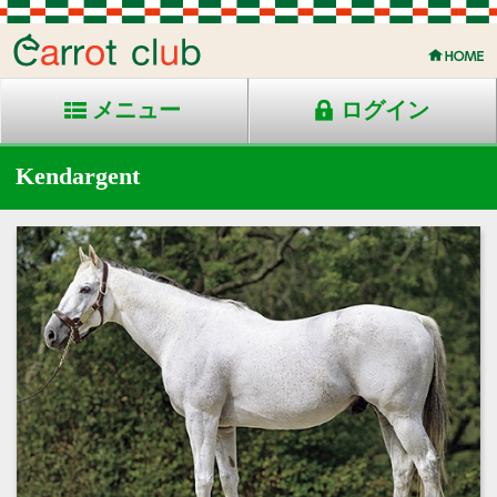
メニュー
ログイン
Kendargent
2003年生 芦毛 仏国産
父：Kendor
母：Pax Bella