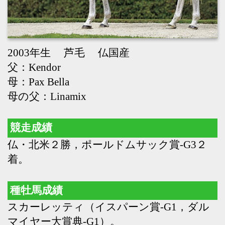
母の父：Linamix
競走成績
仏・北米２勝，ポールドムサック賞-G3２
着。
種牡馬成績
スカーレッティ（イスパーン賞-G1，ダル
マイヤー大賞典-G1）。
母の父として
シーリウェイ（チャンピオンＳ-G1，ジャ
ンリュックラガルデール賞-G1），シスフ
ァハン（独ダービー-G1），サンウェイ
（クリテリウムアンテルナシオナル-
G1），プールヴィル（フィリーズレビュ
ー-G2）
Back
Home
PageTop