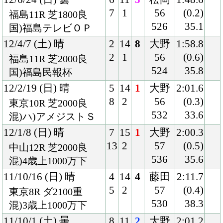
12
11
57
(0.2)
中山11R 芝2000良
534
36.8
混)千葉日報杯
09/12/27 (日) 晴
6
16
7
武豊
2:34.8
11
3
57
(1.1)
中山8R 芝2500良
550
35.5
混)ハ)グッドラック
Ｈ
09/12/12 (土) 晴
6
12
3
三浦
2:03.2
8
3
57
(0.2)
中山12R 芝2000重
532
35.1
混)3歳上1000万下
09/7/18 (土) 曇
6
14
10
横山
1:48.8
10
1
典
(0.8)
札幌9R 芝1800良
57
35.0
混)ハ)ＨＢＣ賞
530
09/7/4 (土) 曇
5
9
3
横山
1:48.7
5
1
典
(0.0)
札幌11R 芝1800良
57
34.8
混)ライラック賞
528
09/6/13 (土) 晴
3
14
1
横山
1:59.1
4
9
典
(0.1)
東京10R 芝2000良
57
35.2
混)稲村ヶ崎特別
526