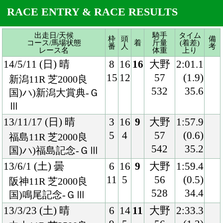
532
35.6
国)ハ)新潟大賞典-Ｇ
Ⅲ
13/11/17 (日) 晴
3
16
9
大野
1:57.9
5
4
57
(0.6)
福島11R 芝2000良
542
35.2
国)ハ)福島記念-ＧⅢ
13/6/1 (土) 曇
6
16
9
大野
1:59.4
11
5
56
(0.5)
阪神11R 芝2000良
528
34.4
国)鳴尾記念-ＧⅢ
13/3/23 (土) 晴
6
14
11
大野
2:33.3
9
5
56
(1.3)
中山11R 芝2500良
528
35.2
国)日経賞-ＧⅡ
13/1/20 (日) 晴
5
12
2
大野
2:13.3
5
5
56
(0.2)
中山11R 芝2200良
540
36.1
国)ＡＪＣＣ-ＧⅡ
12/10/28 (日) 曇
7
18
17
大野
1:59.7
14
9
58
(2.6)
東京11R 芝2000良
538
35.8
国)天皇賞（秋）-Ｇ
Ⅰ
12/9/2 (日) 晴
1
18
1
大野
1:57.6
1
7
56
(0.0)
新潟11R 芝2000良
540
32.3
国)ハ)新潟記念-ＧⅢ
12/7/15 (日) 晴
2
16
1
大野
2:00.4