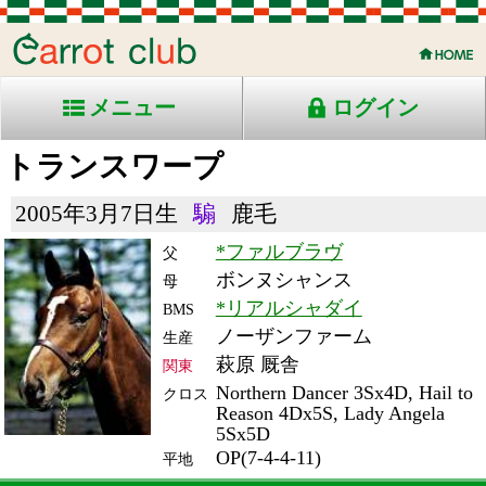
メニュー
ログイン
トランスワープ
2005年3月7日生
騸
鹿毛
*ファルブラヴ
父
ボンヌシャンス
母
*リアルシャダイ
BMS
ノーザンファーム
生産
萩原 厩舎
関東
Northern Dancer 3Sx4D, Hail to
クロス
Reason 4Dx5S, Lady Angela
5Sx5D
OP(7-4-4-11)
平地
RACE ENTRY & RACE RESULTS
出走日/天候
騎手
タイム
枠
頭
備
コース/馬場状態
着
斤量
(着差)
番
人
考
レース名
体重
上り
14/5/11 (日) 晴
8
16
16
大野
2:01.1
15
12
57
(1.9)
新潟11R 芝2000良