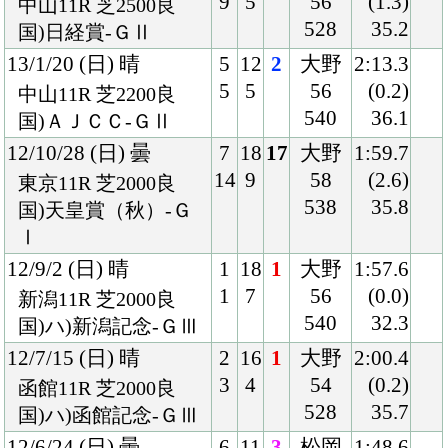
3
4
54
(0.2)
函館11R 芝2000良
528
35.7
国)ハ)函館記念-ＧⅢ
12/6/24 (日) 曇
6
11
3
松岡
1:48.6
7
1
56
(0.2)
福島11R 芝1800良
526
35.1
国)福島テレビＯＰ
12/4/7 (土) 晴
2
14
8
大野
1:58.8
2
1
56
(0.6)
福島11R 芝2000良
524
35.8
国)福島民報杯
12/2/19 (日) 晴
5
14
1
大野
2:01.6
8
2
56
(0.3)
東京10R 芝2000良
532
33.6
混)ハ)アメジストＳ
12/1/8 (日) 晴
7
15
1
大野
2:00.3
13
2
57
(0.5)
中山12R 芝2000良
536
35.6
混)4歳上1000万下
11/10/16 (日) 晴
4
14
4
藤田
2:11.7
5
2
57
(0.4)
東京8R ダ2100重
530
38.3
混)3歳上1000万下
11/10/1 (土) 曇
8
11
2
大野
2:01.2
10
3
57
(0.2)
中山10R 芝2000良
530
34.7
混)鎌ヶ谷特別
11/7/9 (土) 晴
8
12
2
大野
1:59.9