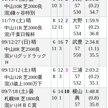
09/5/17 (日) 曇
5
14
7
横山
2:01.0
8
6
典
(0.7)
東京9R 芝2000良
57
36.2
混)テレビ埼玉杯
534
09/3/28 (土) 晴
1
15
1
横山
1:54.9
2
2
典
(0.5)
中山7R ダ1800良
57
38.3
4歳上500万下
542
09/3/8 (日) 曇
4
16
7
横山
1:55.5
7
3
典
(1.9)
中山8R ダ1800稍
57
40.0
混)4歳上500万下
550
08/7/27 (日) 晴
4
15
1
後藤
1:12.0
7
1
56
(0.1)
新潟1R ダ1200重
528
37.3
3歳未勝利
08/7/5 (土) 晴
5
16
2
後藤
1:08.6
9
1
56
(0.2)
福島1R ダ1150良
516
36.7
3歳未勝利
08/6/8 (日) 曇
2
16
3
後藤
1:19.7
4
3
56
(0.6)
東京2R ダ1300良
516
37.7
混)3歳未勝利