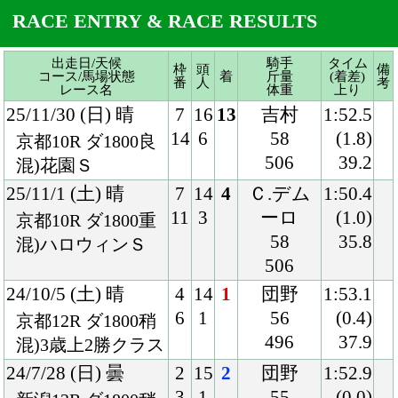
506
39.2
混)花園Ｓ
25/11/1 (土) 晴
7
14
4
Ｃ.デム
1:50.4
11
3
ーロ
(1.0)
京都10R ダ1800重
58
35.8
混)ハロウィンＳ
506
24/10/5 (土) 晴
4
14
1
団野
1:53.1
6
1
56
(0.4)
京都12R ダ1800稍
496
37.9
混)3歳上2勝クラス
24/7/28 (日) 曇
2
15
2
団野
1:52.9
3
1
55
(0.0)
新潟12R ダ1800稍
496
38.7
混)麒麟山特別
24/4/27 (土) 曇
2
16
13
団野
2:01.4
3
11
57
(2.8)
京都11R ダ1900良
486
40.0
国)ユニコーンＳ-
ＧⅢ
24/2/3 (土) 晴
8
9
1
ルメート
1:52.7
8
2
ル
(0.4)
京都6R ダ1800良
57
37.9
混)3歳1勝クラス
496
23/11/25 (土) 晴
8
16
8
菅原明
1:38.3
15
9
56
(0.8)
東京9R ダ1600良
502
37.5
国)カトレアＳ