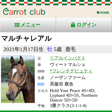
メニュー
ログイン
マルチャレアル
2021年1月17日生
牡
5歳
鹿毛
リアルインパクト
父
ヴィートマルシェ
母
*フレンチデピュティ
BMS
ノーザンファーム
生産
斉藤崇 厩舎
関西
Hold Your Peace 4S×4D,
クロス
Lyphard 4D×5S, Northern
Dancer 5D×5D
3勝クラス(3-1-1-4)
平地
RACE ENTRY & RACE RESULTS
出走日/天候
騎手
タイム
枠
頭
備
コース/馬場状態
着
斤量
(着差)
番
人
考
レース名
体重
上り
25/11/30 (日) 晴
7
16
13
吉村
1:52.5
14
6
58
(1.8)
京都10R ダ1800良