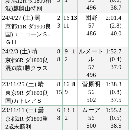
23/11/11 (土) 曇
6
13
1
ムーア
1:55.2
8
2
56
(0.5)
京都2R ダ1800重
500
38.5
2歳未勝利
23/9/24 (日) 晴
3
8
3
坂井
1:57.1
3
3
55
(0.6)
阪神4R ダ1800良
504
38.6
混)2歳新馬
Back
Home
PageTop
クラブ紹介
入会案内
所属馬情報
お問合せ
著作権
個人情報保護方針
ファンド勧誘方針
アプリケーションプライバシーポリシー
PCサイト
Copyright © CARROTCLUB