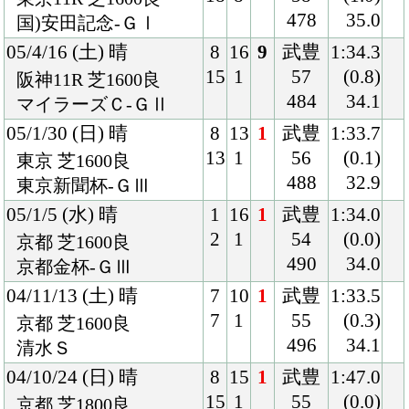
04/5/8 (土) 曇
6
13
1
柴田
1:36.9
9
1
善
(0.3)
東京 芝1600良
56
34.1
3歳未勝利
496
Back
Home
PageTop
クラブ紹介
入会案内
所属馬情報
お問合せ
著作権
個人情報保護方針
ファンド勧誘方針
アプリケーションプライバシーポリシー
PCサイト
Copyright © CARROTCLUB