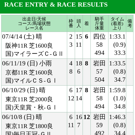
06/11/19 (日) 小雨
4
18
8
岩田
1:33.5
8
6
57
(0.8)
京都11R 芝1600良
504
34.7
国)マイルＣＳ-ＧⅠ
06/10/29 (日) 晴
6
17
8
岩田
1:59.8
12
14
58
(1.0)
東京11R 芝2000良
494
34.8
国)天皇賞・秋-ＧⅠ
06/10/8 (日) 晴
6
16
12
岩田
1:46.3
11
7
59
(0.8)
東京11R 芝1800良
492
34.4
国)毎日王冠-ＧⅡ
06/6/25 (日) 雨
4
13
7
岩田
2:14.6
5
5
58
(1.6)
京都11R 芝2200稍
492
36.8
国)宝塚記念-ＧⅠ
06/6/4 (日) 晴
3
18
13
岩田
1:34.0
6
7
58
(1.4)
東京11R 芝1600良
486
35.4
国)安田記念-ＧⅠ
06/3/25 (土) 晴
13
16
12
ペリ
1:51.7
5
2
エ
(2.1)
ナドアルシバ6R 芝
57
-
1777良
-
ドバイＤＦ-ＧⅠ
06/2/26 (日) 雨
5
12
11
ペリ
1:50.8
5
3
エ
(1.9)
中山11R 芝1800重