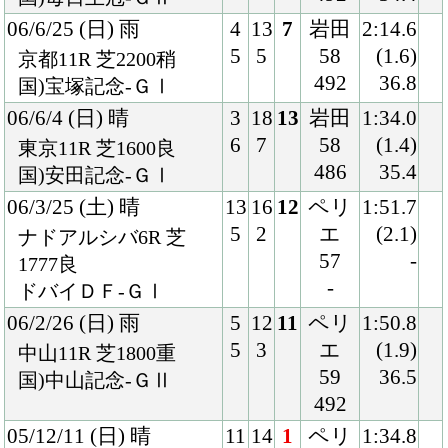
59
36.5
国)中山記念-ＧⅡ
492
05/12/11 (日) 晴
11
14
1
ペリ
1:34.8
4
3
エ
(0.1)
沙田7R 芝1600良
57
-
香港マイル-ＧⅠ
492
05/11/20 (日) 晴
3
18
1
ペリ
1:32.1
5
3
エ
(0.0)
京都11R 芝1600良
57
33.3
国)マイルＣＳ-ＧⅠ
496
05/10/30 (日) 晴
2
18
7
ペリ
2:00.5
4
11
エ
(0.4)
東京10R 芝2000良
58
32.6
国)天皇賞・秋-ＧⅠ
490
05/10/9 (日) 曇
5
17
9
蛯名
1:47.3
10
8
57
(0.8)
東京11R 芝1800稍
488
33.3
国)毎日王冠-ＧⅡ
05/6/5 (日) 晴
8
18
15
四位
1:33.3
18
8
58
(1.0)
東京11R 芝1600良
478
35.0
国)安田記念-ＧⅠ
05/4/16 (土) 晴
8
16
9
武豊
1:34.3
15
1
57
(0.8)
阪神11R 芝1600良