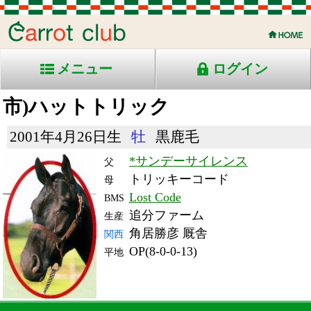
メニュー
ログイン
市)ハットトリック
2001年4月26日生
牡
黒鹿毛
*サンデーサイレンス
父
トリッキーコード
母
Lost Code
BMS
追分ファーム
生産
角居勝彦 厩舎
関西
OP(8-0-0-13)
平地
RACE ENTRY & RACE RESULTS
出走日/天候
騎手
タイム
枠
頭
備
コース/馬場状態
着
斤量
(着差)
番
人
考
レース名
体重
上り
07/4/14 (土) 晴
2
15
6
四位
1:33.1
3
11
58
(0.9)
阪神11R 芝1600良
494
33.3
国)マイラーズＣ-ＧⅡ