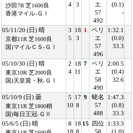
484
34.1
マイラーズＣ-ＧⅡ
05/1/30 (日) 晴
8
13
1
武豊
1:33.7
13
1
56
(0.1)
東京 芝1600良
488
32.9
東京新聞杯-ＧⅢ
05/1/5 (水) 晴
1
16
1
武豊
1:34.0
2
1
54
(0.0)
京都 芝1600良
490
34.0
京都金杯-ＧⅢ
04/11/13 (土) 晴
7
10
1
武豊
1:33.5
7
1
55
(0.3)
京都 芝1600良
496
34.1
清水Ｓ
04/10/24 (日) 晴
8
15
1
武豊
1:47.0
15
1
55
(0.0)
京都 芝1800良
496
33.2
ナリタブライアンＭ
04/7/4 (日) 晴
3
15
9
柴田
1:47.9
5
2
善
(0.8)
福島 芝1800良
55
34.5
ラジオたんぱ賞-ＧⅢ
474
04/5/29 (土) 晴
8
14
1
柴田
1:34.0
14
3
善
(0.0)
東京 芝1600良
56
32.9
牡丹賞
486