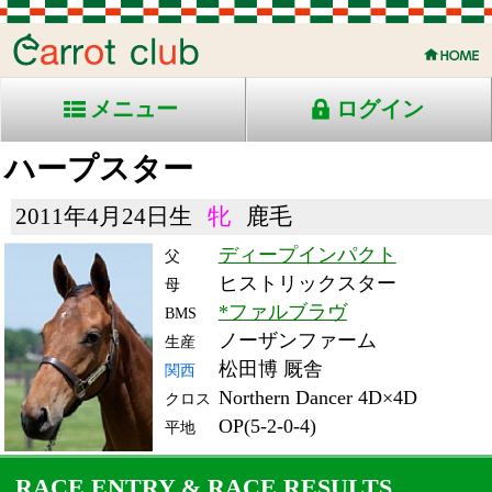
メニュー
ログイン
ハープスター
2011年4月24日生
牝
鹿毛
ディープインパクト
父
ヒストリックスター
母
*ファルブラヴ
BMS
ノーザンファーム
生産
松田博 厩舎
関西
Northern Dancer 4D×4D
クロス
OP(5-2-0-4)
平地
RACE ENTRY & RACE RESULTS
出走日/天候
騎手
タイム
枠
頭
備
コース/馬場状態
着
斤量
(着差)
番
人
考
レース名
体重
上り
15/3/28 (土) -
9
9
8
ムー
-
9
-
ア
(-)
メイダン8R 芝2410-
54.5
-
ドバイシーマクラシッ