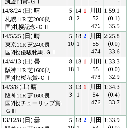
国)牝)チューリップ賞-
ＧⅢ
13/12/8 (日) 曇
5
18
2
川田
1:33.9
10
1
54
(0.0)
阪神11R 芝1600良
476
33.6
国)牝)阪神ＪＦ-ＧⅠ
13/8/25 (日) 晴
8
18
1
川田
1:34.5
17
1
54
(0.5)
新潟11R 芝1600良
474
32.5
国)新潟２歳Ｓ-ＧⅢ
13/7/14 (日) 晴
8
10
1
川田
1:24.5
10
1
54
(0.3)
中京5R 芝1400良
474
34.5
2歳新馬
Back
Home
PageTop
クラブ紹介
入会案内
所属馬情報
お問合せ
著作権
個人情報保護方針
ファンド勧誘方針
アプリケーションプライバシーポリシー
PCサイト
Copyright © CARROTCLUB