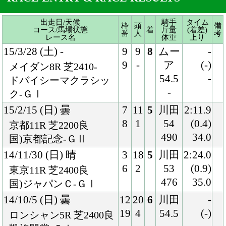
-
ク-ＧⅠ
15/2/15 (日) 曇
7
11
5
川田
2:11.9
8
1
54
(0.4)
京都11R 芝2200良
490
34.0
国)京都記念-ＧⅡ
14/11/30 (日) 晴
3
18
5
川田
2:24.0
6
2
53
(0.9)
東京11R 芝2400良
476
35.0
国)ジャパンＣ-ＧⅠ
14/10/5 (日) 曇
12
20
6
川田
-
19
4
54.5
(-)
ロンシャン5R 芝2400良
-
-
凱旋門賞-ＧⅠ
14/8/24 (日) 晴
5
14
1
川田
1:59.1
8
2
52
(0.1)
札幌11R 芝2000良
476
35.5
国)札幌記念-ＧⅡ
14/5/25 (日) 晴
5
18
2
川田
2:25.8
10
1
55
(0.0)
東京11R 芝2400良
474
33.6
国)牝)優駿牝馬-ＧⅠ
14/4/13 (日) 曇
8
18
1
川田
1:33.3
18
1
55
(0.0)
阪神11R 芝1600良
478
32.9
国)牝)桜花賞-ＧⅠ
14/3/8 (土) 晴
3
13
1
川田
1:34.3
3
1
54
(0.4)
阪神11R 芝1600良
476
33.7