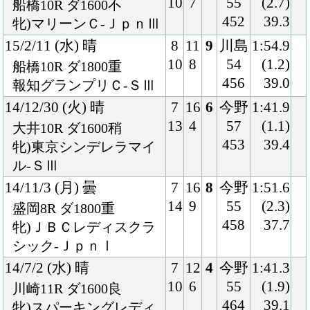
14/7/2 (水) 晴
7
12
4
今野
1:41.3
10
6
55
(1.9)
川崎11R ダ1600良
464
39.1
牝)スパーキングレディ
ーＣ-ＪｐｎⅢ
14/5/14 (水) 曇
2
16
9
今野
2:06.0
3
6
55
(1.4)
大井11R ダ2000稍
464
39.0
大井記念-ＳⅡ
14/4/9 (水) 晴
3
11
3
今野
1:41.2
3
5
55
(1.7)
船橋10R ダ1600稍
470
38.6
牝)マリーンＣ-ＪｐｎⅢ
14/1/22 (水) 晴
5
11
7
御神
1:53.5
5
6
本
(2.1)
大井11R ダ1800良
56
38.4
牝)ＴＣＫ女王盃-Ｊｐｎ
456
Ⅲ
13/12/4 (水) 晴
3
13
6
今野
1:54.2
3
3
53
(1.6)
船橋10R ダ1800良
453
38.7
ハ)牝)クイーン賞-Ｊｐ
ｎⅢ
13/11/13 (水) 晴
3
14
1
今野
2:16.3
4
1
54
(0.7)
川崎11R ダ2100良
459
39.0
牝)ロジータ記念-ＳⅠ