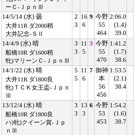
13/9/4 (水) 曇
6
14
3
今野
2:17.1
10
2
56
(1.2)
川崎11R ダ2100良
466
39.9
戸塚記念-ＳⅡ
13/6/5 (水) 晴
8
14
4
今野
2:07.7
13
3
54
(0.5)
大井11R ダ2000良
455
40.0
東京ダービー-ＳⅠ
13/4/25 (木) 晴
2
16
1
今野
1:55.9
4
1
54
(0.4)
大井11R ダ1800不
456
39.9
牝)東京プリンセス賞-Ｓ
Ⅰ
13/3/21 (木) 晴
6
11
3
今野
1:43.0
7
1
54
(1.5)
浦和11R ダ1600良
454
38.7
牝)桜花賞-ＳⅠ
13/2/13 (水) 晴
7
12
1
今野
1:30.4
10
1
56
(0.3)
浦和11R ダ1400稍
459
40.6
牝)ユングフラウ賞-ＳⅡ
12/12/31 (月) 晴
5
16
1
戸崎
1:43.2
10
1
54
(0.1)
大井10R ダ1600不
456
39.7
牝)東京２歳優駿牝馬-Ｓ
Ⅰ
12/11/8 (木) 晴
4
10
3
服部
1:54.1