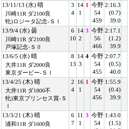
4
5
54
(0.6)
門別10R ダ1800重
448
39.4
北海道２歳優駿-Ｊｐｎ
Ⅲ
12/9/27 (木) 曇
5
10
1
五十
1:50.4
5
1
嵐冬
(0.7)
門別11R ダ1700重
54
38.7
牝)フローラルＣ
460
12/8/2 (木) 曇
5
8
1
岩橋
2:00.2
5
3
54
(0.4)
門別12R ダ1800良
460
39.5
ブリーダーズゴールドジ
ュニアＣ
12/7/5 (木) 晴
1
7
1
五十
1:15.5
1
2
嵐冬
(0.2)
門別7R ダ1200良
54
37.8
ＪＲＡ認定フレッシュチ
472
ャレンジ2歳新馬
Back
Home
PageTop
クラブ紹介
入会案内
所属馬情報
お問合せ
著作権
個人情報保護方針
ファンド勧誘方針
アプリケーションプライバシーポリシー