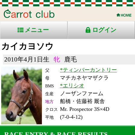
メニュー
ログイン
カイカヨソウ
2010年4月1日生
牝
鹿毛
*ティンバーカントリー
父
マチカネヤマザクラ
母
*エリシオ
BMS
ノーザンファーム
生産
船橋・佐藤裕 厩舎
地方
Mr. Prospector 3S×4D
クロス
(7-0-4-12)
平地
RACE ENTRY & RACE RESULTS
出走日/天候
騎手
タイム
枠
頭
備
コース/馬場状態
着
斤量
(着差)
番
人
考
レース名
体重
上り
15/7/24 (金) 晴
5
12
7
川島
1:52.2
6
5
55
(1.5)
園田10R ダ1700重
459
38.9
牝)兵庫サマークイーン