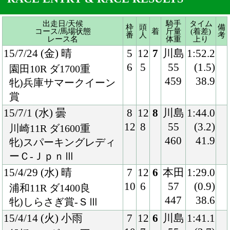
賞
15/7/1 (水) 曇
8
12
8
川島
1:44.0
12
8
55
(3.2)
川崎11R ダ1600重
460
41.9
牝)スパーキングレディ
ーＣ-ＪｐｎⅢ
15/4/29 (水) 晴
7
12
6
本田
1:29.0
10
6
57
(0.9)
浦和11R ダ1400良
447
38.6
牝)しらさぎ賞-ＳⅢ
15/4/14 (火) 小雨
7
12
6
川島
1:41.1
10
7
55
(2.7)
船橋10R ダ1600不
452
39.3
牝)マリーンＣ-ＪｐｎⅢ
15/2/11 (水) 晴
8
11
9
川島
1:54.9
10
8
54
(1.2)
船橋10R ダ1800重
456
39.0
報知グランプリＣ-ＳⅢ
14/12/30 (火) 晴
7
16
6
今野
1:41.9
13
4
57
(1.1)
大井10R ダ1600稍
453
39.4
牝)東京シンデレラマイ
ル-ＳⅢ
14/11/3 (月) 曇
7
16
8
今野
1:51.6
14
9
55
(2.3)
盛岡8R ダ1800重
458
37.7
牝)ＪＢＣレディスクラ
シック-ＪｐｎⅠ