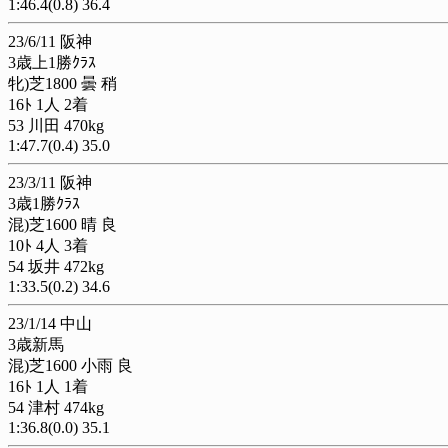
1:46.4(0.8) 36.4
23/6/11 阪神
3歳上1勝ｸﾗｽ
牝)芝1800 曇 稍
16ﾄ 1人 2着
53 川田 470kg
1:47.7(0.4) 35.0
23/3/11 阪神
3歳1勝ｸﾗｽ
混)芝1600 晴 良
10ﾄ 4人 3着
54 坂井 472kg
1:33.5(0.2) 34.6
23/1/14 中山
3歳新馬
混)芝1600 小雨 良
16ﾄ 1人 1着
54 津村 474kg
1:36.8(0.0) 35.1