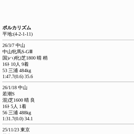
ポルカリズム
平地:(4-2-1-11)
26/3/7 中山
中山牝馬S-GⅢ
国)ハ)牝)芝1800 晴 稍
16ﾄ 10人 9着
53 三浦 484kg
1:47.7(0.6) 35.6
26/1/18 中山
若潮S
混)芝1600 晴 良
16ﾄ 5人 1着
56 三浦 488kg
1:31.7(0.0) 34.1
25/11/23 東京