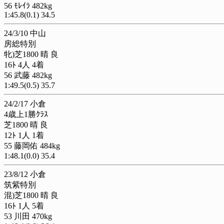
56 ﾓﾚｲﾗ 482kg
1:45.8(0.1) 34.5
24/3/10 中山
房総特別
牝)芝1800 晴 良
16ﾄ 4人 4着
56 武藤 482kg
1:49.5(0.5) 35.7
24/2/17 小倉
4歳上1勝ｸﾗｽ
芝1800 晴 良
12ﾄ 1人 1着
55 藤岡佑 484kg
1:48.1(0.0) 35.4
23/8/12 小倉
筑紫特別
混)芝1800 晴 良
16ﾄ 1人 5着
53 川田 470kg