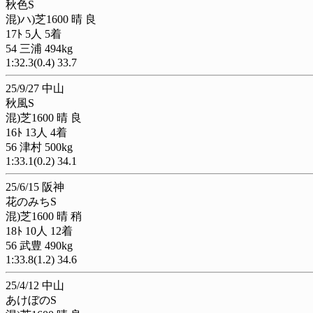
秋色S
混)ハ)芝1600 晴 良
17ﾄ 5人 5着
54 三浦 494kg
1:32.3(0.4) 33.7
25/9/27 中山
秋風S
混)芝1600 晴 良
16ﾄ 13人 4着
56 津村 500kg
1:33.1(0.2) 34.1
25/6/15 阪神
花のみちS
混)芝1600 晴 稍
18ﾄ 10人 12着
56 武豊 490kg
1:33.8(1.2) 34.6
25/4/12 中山
あけぼのS