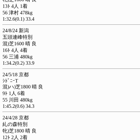
13ﾄ 4人 1着
56 津村 478kg
1:32.6(0.1) 33.4
24/8/24 新潟
五頭連峰特別
混)芝1600 晴 良
16ﾄ 4人 4着
56 三浦 480kg
1:34.2(0.2) 33.9
24/5/18 京都
ｼﾄﾞﾆｰT
混)ハ)芝1800 晴 良
9ﾄ 1人 6着
55 川田 480kg
1:45.2(0.6) 34.3
24/4/28 京都
糺の森特別
牝)芝1800 晴 良
12ﾄ 2人 2着