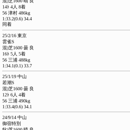
混)芝1600 晴 良
14ﾄ 4人 8着
56 津村 486kg
1:33.2(0.6) 34.4
同着
25/2/16 東京
雲雀S
混)芝1600 曇 良
16ﾄ 5人 5着
56 三浦 488kg
1:34.1(0.1) 33.7
25/1/19 中山
若潮S
混)芝1600 曇 良
12ﾄ 6人 4着
56 三浦 490kg
1:33.4(0.6) 34.1
24/9/14 中山
御宿特別
牝)芝1600 晴 良