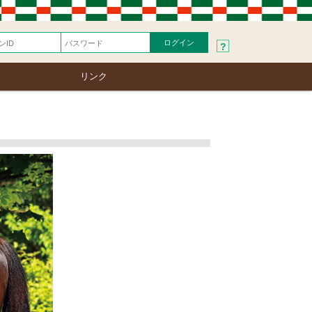
?
リンク