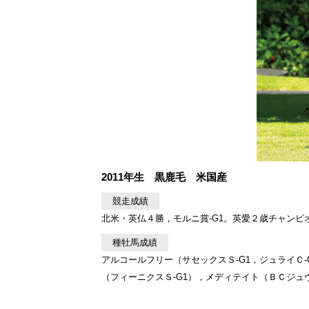
2011年生 黒鹿毛 米国産
競走成績
北米・英仏４勝，モルニ賞-G1。英愛２歳チャンピ
種牡馬成績
アルコールフリー（サセックスＳ-G1，ジュライＣ-
（フィーニクスＳ-G1），メディテイト（ＢＣジュ