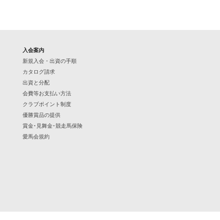
入会案内
新規入会・出資の手順
カタログ請求
出資と分配
会費等お支払い方法
クラブポイント制度
優勝賞品の提供
賞金･見舞金･競走馬保険
愛馬会規約