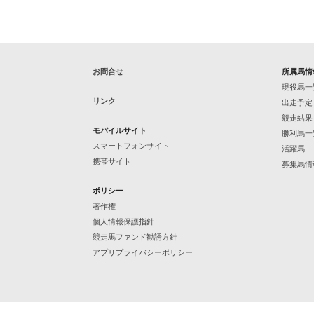
お問合せ
所属馬情
現役馬一
リンク
出走予定
競走結果
モバイルサイト
勝利馬一
スマートフォンサイト
活躍馬
携帯サイト
募集馬情
ポリシー
著作権
個人情報保護指針
競走馬ファンド勧誘方針
アプリプライバシーポリシー